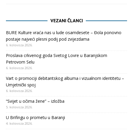
VEZANI ČLANCI
BURE Kulture vraća nas u lude osamdesete – Đola ponovno
postaje najveći plesni podij pod zvijezdama
6. kolovoza 2026.
Proslava crkvenog goda Svetog Lovre u Baranjskom
Petrovom Selu
6. kolovoza 2026.
Vart o promociji debitantskog albuma i vizualnom identitetu –
Umjetnički spoj
6. kolovoza 2026.
“Svijet u očima žene” – izložba
5. kolovoza 2026.
U Brifingu o prometu u Baranji
4. kolovoza 2026.