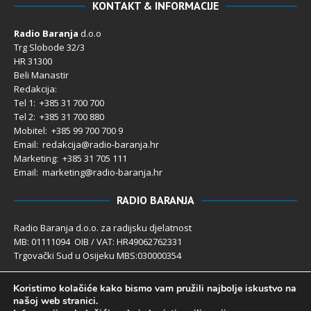
KONTAKT & INFORMACIJE
Radio Baranja
d.o.o
Trg Slobode 32/3
HR 31300
Beli Manastir
Redakcija:
Tel 1: +385 31 700 700
Tel 2: +385 31 700 880
Mobitel: +385 99 700 700 9
Email: redakcija@radio-baranja.hr
Marketing
: +385 31 705 111
Email: marketing@radio-baranja.hr
RADIO BARANJA
Radio Baranja d.o.o. za radijsku djelatnost
MB: 01111094 OIB / VAT: HR49062762331
Trgovački Sud u Osijeku MBS:030000354
Temeljni kapital 2.600,00 € uplaćen u cijelosti
Koristimo kolačiće kako bismo vam pružili najbolje iskustvo na
Poslovni račun PBZ: 2340009-1100121402
našoj web stranici.
IBAN: HR4123400091100121402