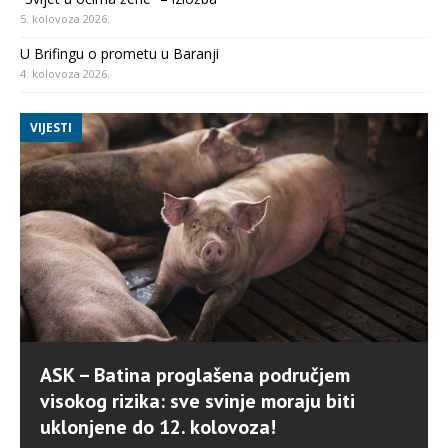
5. kolovoza 2026.
U Brifingu o prometu u Baranji
4. kolovoza 2026.
VIJESTI
ASK – Batina proglašena područjem
visokog rizika: sve svinje moraju biti
uklonjene do 12. kolovoza!