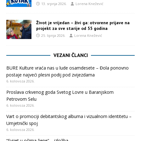
13. srpnja 2026.
Lorena Knežević
Život je vrijedan – živi ga: otvorene prijave na
projekt za sve starije od 55 godina
25. lipnja 2026.
Lorena Knežević
VEZANI ČLANCI
BURE Kulture vraća nas u lude osamdesete – Đola ponovno
postaje najveći plesni podij pod zvijezdama
6. kolovoza 2026.
Proslava crkvenog goda Svetog Lovre u Baranjskom
Petrovom Selu
6. kolovoza 2026.
Vart o promociji debitantskog albuma i vizualnom identitetu –
Umjetnički spoj
6. kolovoza 2026.
“Svijet u očima žene” – izložba