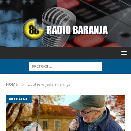
HOME
život je vrijedan – živi ga
AKTUALNO