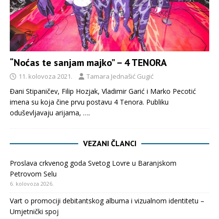
“Noćas te sanjam majko” – 4 TENORA
11. kolovoza 2021.
Tamara Jednašić Gugić
Đani Stipaničev, Filip Hozjak, Vladimir Garić i Marko Pecotić
imena su koja čine prvu postavu 4 Tenora. Publiku
oduševljavaju arijama,
….
VEZANI ČLANCI
Proslava crkvenog goda Svetog Lovre u Baranjskom
Petrovom Selu
6. kolovoza 2026.
Vart o promociji debitantskog albuma i vizualnom identitetu –
Umjetnički spoj