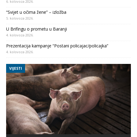
6. kolovoza 2026.
“Svijet u očima žene” – izložba
5. kolovoza 2026.
U Brifingu o prometu u Baranji
4. kolovoza 2026.
Prezentacija kampanje “Postani policajac/policajka”
4. kolovoza 2026.
VIJESTI