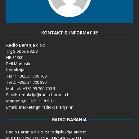
KONTAKT & INFORMACIJE
Radio Baranja
d.o.o
Trg Slobode 32/3
HR 31300
Beli Manastir
Redakcija:
Tel 1: +385 31 700 700
Tel 2: +385 31 700 880
Mobitel: +385 99 700 700 9
Email: redakcija@radio-baranja.hr
Marketing
: +385 31 705 111
Email: marketing@radio-baranja.hr
RADIO BARANJA
Radio Baranja d.o.o. za radijsku djelatnost
MB: 01111094 OIB / VAT: HR49062762331