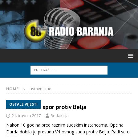
HOME
ustavni sud
OSTALE VIJESTI
Darda dobila spor protiv Belja
21. travnja 2017.
Redakcija
Nakon 10 godina pred raznim sudskim instancama, Općina
Darda dobila je presudu Vrhovnog suda protiv Belja. Radi se o