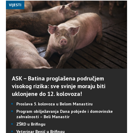
VIJESTI
ASK – Batina proglašena područjem
visokog rizika: sve svinje moraju biti
uklonjene do 12. kolovoza!
Proslava 5. kolovoza u Belom Manastiru
Program obilježavanja Dana pobjede i domovinske
zahvalnosti – Beli Manastir
ZŠRD u Brifingu
Veterinar Benić u Brifingu