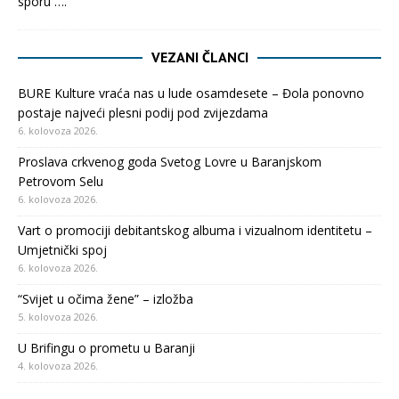
sporu
….
VEZANI ČLANCI
BURE Kulture vraća nas u lude osamdesete – Đola ponovno
postaje najveći plesni podij pod zvijezdama
6. kolovoza 2026.
Proslava crkvenog goda Svetog Lovre u Baranjskom
Petrovom Selu
6. kolovoza 2026.
Vart o promociji debitantskog albuma i vizualnom identitetu –
Umjetnički spoj
6. kolovoza 2026.
“Svijet u očima žene” – izložba
5. kolovoza 2026.
U Brifingu o prometu u Baranji
4. kolovoza 2026.