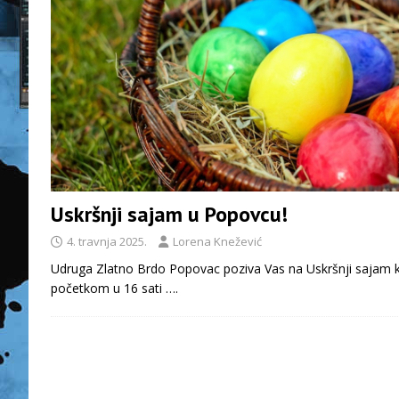
Uskršnji sajam u Popovcu!
4. travnja 2025.
Lorena Knežević
Udruga Zlatno Brdo Popovac poziva Vas na Uskršnji sajam koj
početkom u 16 sati
….