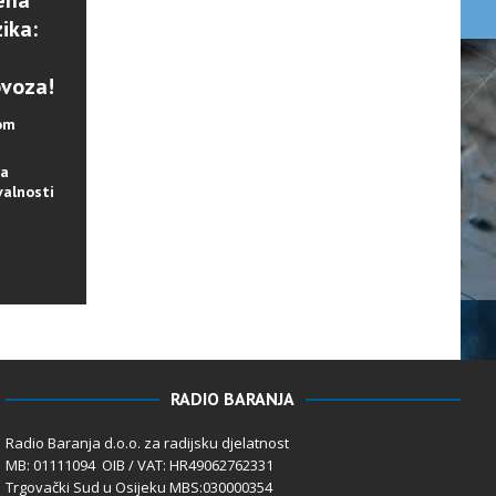
ena
ika:
ovoza!
lom
na
valnosti
RADIO BARANJA
Radio Baranja d.o.o. za radijsku djelatnost
MB: 01111094 OIB / VAT: HR49062762331
Trgovački Sud u Osijeku MBS:030000354