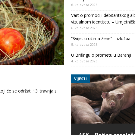
6. kolovoza 2026.
Vart o promociji debitantskog al
vizualnom identitetu – Umjetničk
6. kolovoza 2026.
“Svijet u očima žene” – izložba
5. kolovoza 2026.
U Brifingu o prometu u Baranji
4. kolovoza 2026.
VIJESTI
i će se održati 13. travnja s