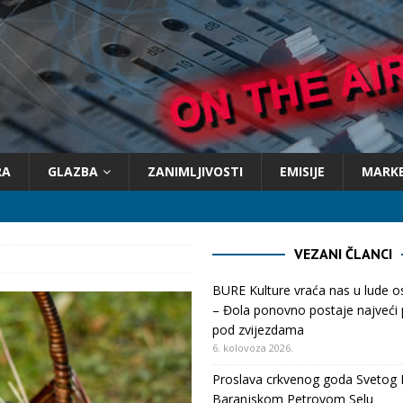
RA
GLAZBA
ZANIMLJIVOSTI
EMISIJE
MARK
VEZANI ČLANCI
BURE Kulture vraća nas u lude 
– Đola ponovno postaje najveći p
pod zvijezdama
6. kolovoza 2026.
Proslava crkvenog goda Svetog 
Baranjskom Petrovom Selu