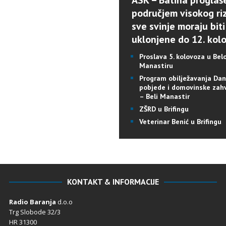
ASK – Batina proglaš
područjem visokog riz
sve svinje moraju biti
uklonjene do 12. kol
Proslava 5. kolovoza u Be
Manastiru
Program obilježavanja Da
pobjede i domovinske zah
– Beli Manastir
ZŠRD u Brifingu
Veterinar Benić u Brifingu
KONTAKT & INFORMACIJE
Radio Baranja
d.o.o
Trg Slobode 32/3
HR 31300