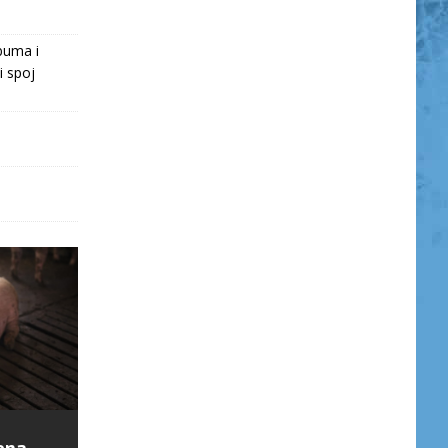
buma i
i spoj