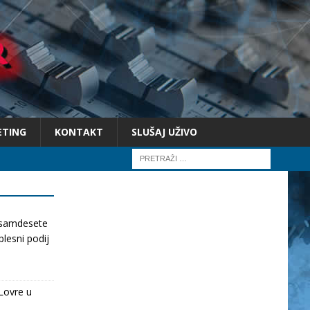
ETING
KONTAKT
SLUŠAJ UŽIVO
osamdesete
lesni podij
Lovre u