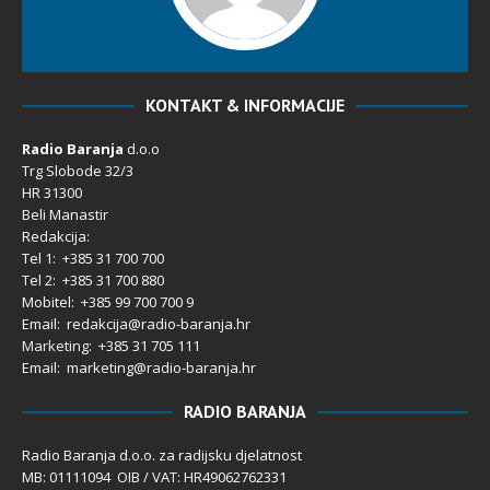
KONTAKT & INFORMACIJE
Radio Baranja
d.o.o
Trg Slobode 32/3
HR 31300
Beli Manastir
Redakcija:
Tel 1: +385 31 700 700
Tel 2: +385 31 700 880
Mobitel: +385 99 700 700 9
Email: redakcija@radio-baranja.hr
Marketing
: +385 31 705 111
Email: marketing@radio-baranja.hr
RADIO BARANJA
Radio Baranja d.o.o. za radijsku djelatnost
MB: 01111094 OIB / VAT: HR49062762331