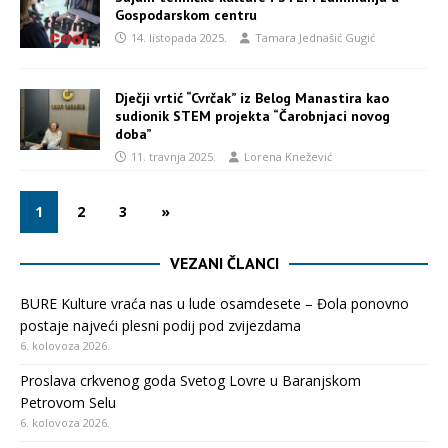
Gospodarskom centru
14. listopada 2025.
Tamara Jednašić Gugić
Dječji vrtić “Cvrčak” iz Belog Manastira kao
sudionik STEM projekta “Čarobnjaci novog
doba”
11. travnja 2025.
Lorena Knežević
1
2
3
»
VEZANI ČLANCI
BURE Kulture vraća nas u lude osamdesete – Đola ponovno
postaje najveći plesni podij pod zvijezdama
6. kolovoza 2026.
Proslava crkvenog goda Svetog Lovre u Baranjskom
Petrovom Selu
6. kolovoza 2026.