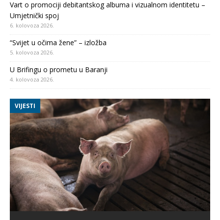
Vart o promociji debitantskog albuma i vizualnom identitetu –
Umjetnički spoj
6. kolovoza 2026.
“Svijet u očima žene” – izložba
5. kolovoza 2026.
U Brifingu o prometu u Baranji
4. kolovoza 2026.
VIJESTI