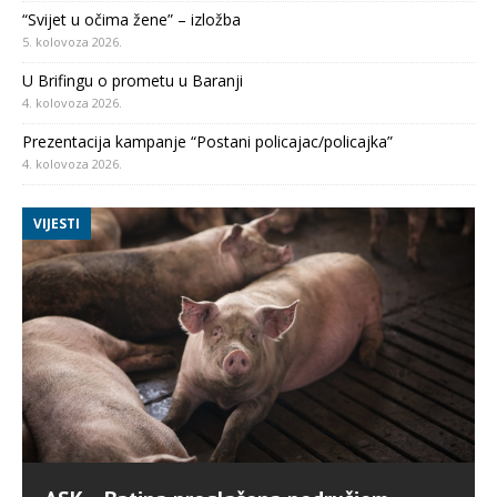
“Svijet u očima žene” – izložba
5. kolovoza 2026.
U Brifingu o prometu u Baranji
4. kolovoza 2026.
Prezentacija kampanje “Postani policajac/policajka”
4. kolovoza 2026.
VIJESTI