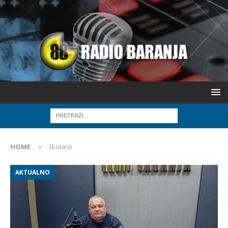
HOME
školarci
AKTUALNO