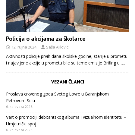
Policija o akcijama za školarce
12. rujna 2024.
Saša Alilović
Aktivnosti policije prvih dana školske godine, stanje u prometu
i najavljene akcije u prometu bile su teme emisije Brifing u
….
VEZANI ČLANCI
Proslava crkvenog goda Svetog Lovre u Baranjskom
Petrovom Selu
6. kolovoza 2026.
Vart o promociji debitantskog albuma i vizualnom identitetu –
Umjetnički spoj
6. kolovoza 2026.