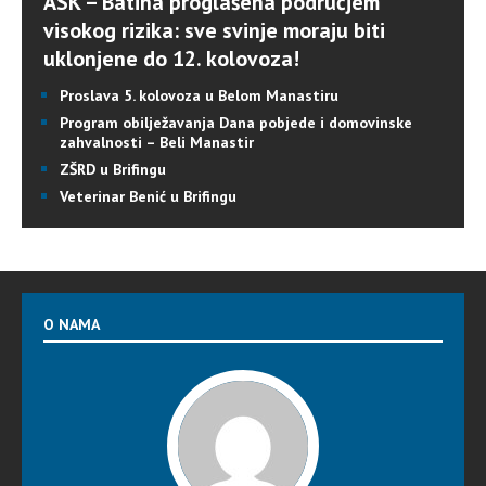
ASK – Batina proglašena područjem
visokog rizika: sve svinje moraju biti
uklonjene do 12. kolovoza!
Proslava 5. kolovoza u Belom Manastiru
Program obilježavanja Dana pobjede i domovinske
zahvalnosti – Beli Manastir
ZŠRD u Brifingu
Veterinar Benić u Brifingu
O NAMA