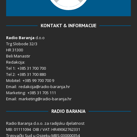
KONTAKT & INFORMACIJE
Radio Baranja
d.o.o
Trg Slobode 32/3
HR 31300
Beli Manastir
Redakcija:
Tel 1: +385 31 700 700
Tel 2: +385 31 700 880
Mobitel: +385 99 700 700 9
Email: redakcija@radio-baranja.hr
Marketing
: +385 31 705 111
Email: marketing@radio-baranja.hr
RADIO BARANJA
Radio Baranja d.o.o. za radijsku djelatnost
MB: 01111094 OIB / VAT: HR49062762331
Trgovački Sud u Osijeku MBS:030000354