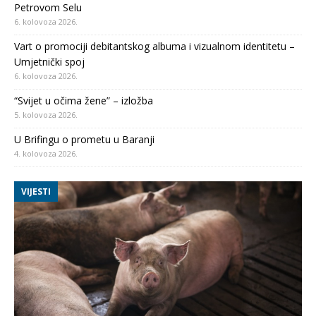
Petrovom Selu
6. kolovoza 2026.
Vart o promociji debitantskog albuma i vizualnom identitetu –
Umjetnički spoj
6. kolovoza 2026.
“Svijet u očima žene” – izložba
5. kolovoza 2026.
U Brifingu o prometu u Baranji
4. kolovoza 2026.
VIJESTI