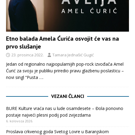
Etno balada Amela Ćurića osvojit će vas na
prvo slušanje
23. prosinca 2022.
Tamara Jednašić Gugić
Jedan od regionalno najpopularnijih pop-rock izvođača Amel
Ćurić za svoju je publiku priredio pravu glazbenu poslasticu –
novi singl “Pusta
….
VEZANI ČLANCI
BURE Kulture vraća nas u lude osamdesete – Đola ponovno
postaje najveći plesni podij pod zvijezdama
6. kolovoza 2026.
Proslava crkvenog goda Svetog Lovre u Baranjskom