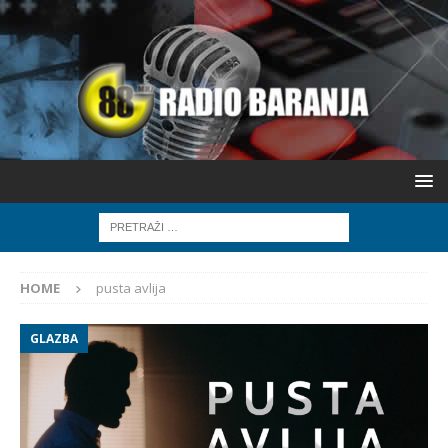
HOME
pusta avlija
GLAZBA