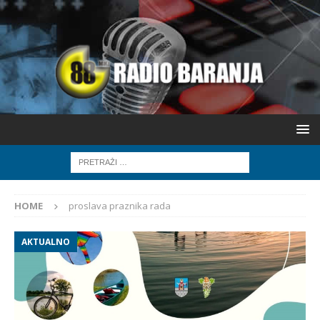
HOME
proslava praznika rada
AKTUALNO