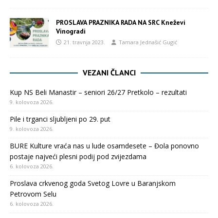
PROSLAVA PRAZNIKA RADA NA SRC Kneževi
Vinogradi
21. travnja 2023.
Tamara Jednašić Gugić
VEZANI ČLANCI
Kup NS Beli Manastir – seniori 26/27 Pretkolo – rezultati
9. kolovoza 2026.
Pile i trganci sljubljeni po 29. put
9. kolovoza 2026.
BURE Kulture vraća nas u lude osamdesete – Đola ponovno
postaje najveći plesni podij pod zvijezdama
6. kolovoza 2026.
Proslava crkvenog goda Svetog Lovre u Baranjskom
Petrovom Selu
6. kolovoza 2026.