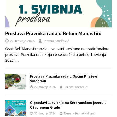
Proslava Praznika rada u Belom Manastiru
27. travnja 2026.
Lorena Knežević
Grad Beli Manastir poziva sve zainteresirane na tradicionalnu
proslavu Praznika rada koja će se održati u petak, 1. svibnja
2026.
….
Proslava Praznika rada u Općini Kneževi
Vinogradi
27. travnja 2026.
Lorena Knežević
O proslavi 1. svibnja na Šećeranskom jezeru u
Otvorenom Gradu
30. travnja 2024.
Tamara Jednašić Gugić