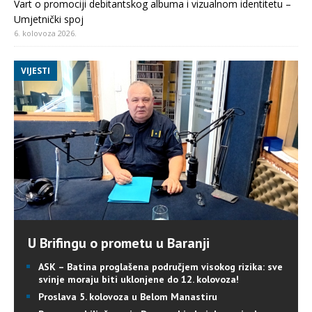
Vart o promociji debitantskog albuma i vizualnom identitetu –
Umjetnički spoj
6. kolovoza 2026.
VIJESTI
U Brifingu o prometu u Baranji
ASK – Batina proglašena područjem visokog rizika: sve
svinje moraju biti uklonjene do 12. kolovoza!
Proslava 5. kolovoza u Belom Manastiru