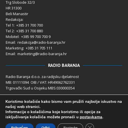
Trg Slobode 32/3
HR 31300
Beli Manastir
Redakcija:
Tel 1: +385 31 700 700
Tel 2: +385 31 700 880
Mobitel: +385 99 700 700 9
Email: redakcija@radio-baranja.hr
Marketing
: +385 31 705 111
Email: marketing@radio-baranja.hr
RADIO BARANJA
Radio Baranja d.o.o. za radijsku djelatnost
MB: 01111094 OIB / VAT: HR49062762331
Trgovački Sud u Osijeku MBS:030000354
Temeljni kapital 2.600,00 € uplaćen u cijelosti
Koristimo kolačiće kako bismo vam pružili najbolje iskustvo na
Poslovni račun PBZ: 2340009-1100121402
našoj web stranici.
IBAN: HR4123400091100121402
Informacije o kolačićima koje koristimo ili opcije za
Uprava društva: Ivanka Rusan
isključivanje kolačića možete pronaći u
postavkama
.
Close GDPR Cookie 
Prihvaćam
Odbij
Postavke