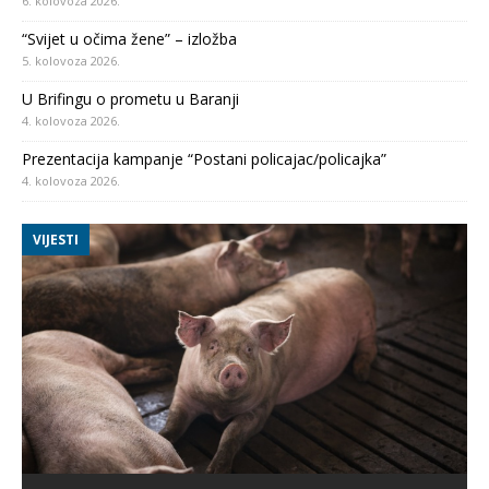
6. kolovoza 2026.
“Svijet u očima žene” – izložba
5. kolovoza 2026.
U Brifingu o prometu u Baranji
4. kolovoza 2026.
Prezentacija kampanje “Postani policajac/policajka”
4. kolovoza 2026.
VIJESTI