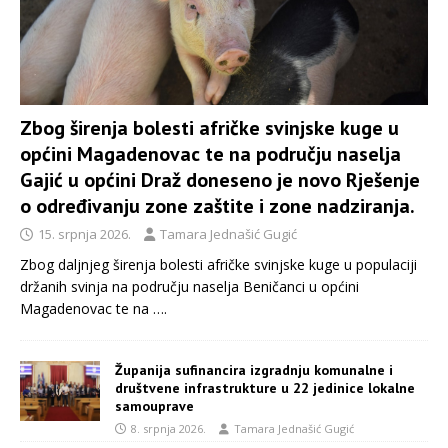
Zbog širenja bolesti afričke svinjske kuge u
općini Magadenovac te na području naselja
Gajić u općini Draž doneseno je novo Rješenje
o određivanju zone zaštite i zone nadziranja.
15. srpnja 2026.
Tamara Jednašić Gugić
Zbog daljnjeg širenja bolesti afričke svinjske kuge u populaciji
držanih svinja na području naselja Beničanci u općini
Magadenovac te na
….
Županija sufinancira izgradnju komunalne i
društvene infrastrukture u 22 jedinice lokalne
samouprave
8. srpnja 2026.
Tamara Jednašić Gugić