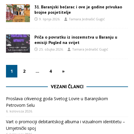
31. Baranjski bećarac i ove je godine privukao
brojne posjetitelje
9. lipnja 2026.
Tamara Jednašić Gugić
Priča o povratku iz inozemstva u Baranju u
emisiji Pogled na svijet
25. ožujka 2026.
Tamara Jednašić Gugić
1
2
…
4
»
VEZANI ČLANCI
Proslava crkvenog goda Svetog Lovre u Baranjskom
Petrovom Selu
6. kolovoza 2026.
Vart o promociji debitantskog albuma i vizualnom identitetu –
Umjetnički spoj