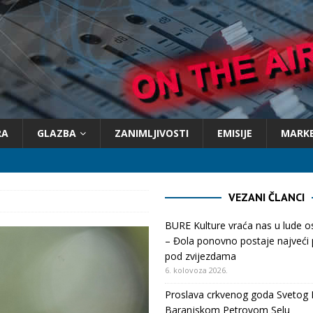
RA
GLAZBA
ZANIMLJIVOSTI
EMISIJE
MARK
VEZANI ČLANCI
BURE Kulture vraća nas u lude 
– Đola ponovno postaje najveći p
pod zvijezdama
6. kolovoza 2026.
Proslava crkvenog goda Svetog 
Baranjskom Petrovom Selu