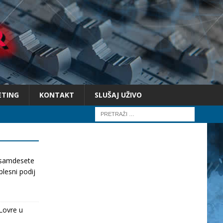
ETING
KONTAKT
SLUŠAJ UŽIVO
osamdesete
lesni podij
Lovre u