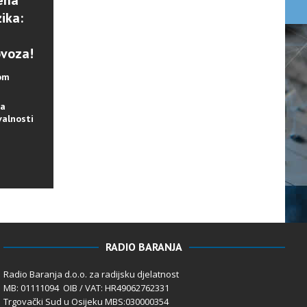
ena
ika:
ovoza!
lom
na
valnosti
RADIO BARANJA
Radio Baranja d.o.o. za radijsku djelatnost
MB: 01111094 OIB / VAT: HR49062762331
Trgovački Sud u Osijeku MBS:030000354