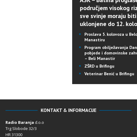
ASK – Batina proglaš
područjem visokog riz
sve svinje moraju biti
uklonjene do 12. kol
Proslava 5. kolovoza u Be
Manastiru
Program obilježavanja Da
pobjede i domovinske zah
– Beli Manastir
ZŠRD u Brifingu
Veterinar Benić u Brifingu
KONTAKT & INFORMACIJE
Radio Baranja
d.o.o
Trg Slobode 32/3
HR 31300