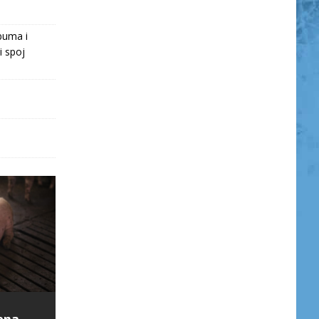
buma i
i spoj