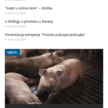
“Svijet u očima žene” – izložba
5. kolovoza 2026.
U Brifingu o prometu u Baranji
4. kolovoza 2026.
Prezentacija kampanje “Postani policajac/policajka”
4. kolovoza 2026.
VIJESTI