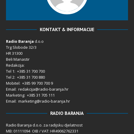
KONTAKT & INFORMACIJE
Radio Baranja
d.o.o
Trg Slobode 32/3
HR 31300
Beli Manastir
Redakcija:
Tel 1: +385 31 700 700
Tel 2: +385 31 700 880
Mobitel: +385 99 700 700 9
Email: redakcija@radio-baranja.hr
Marketing
: +385 31 705 111
Email: marketing@radio-baranja.hr
RADIO BARANJA
Radio Baranja d.o.o. za radijsku djelatnost
MB: 01111094 OIB / VAT: HR49062762331