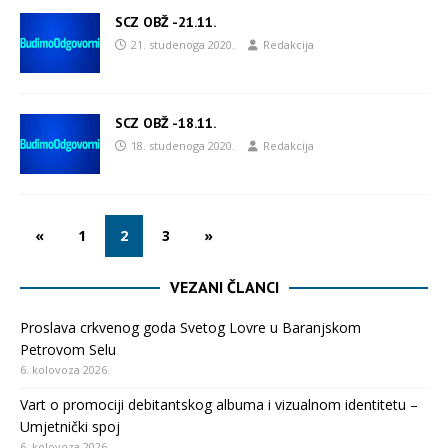
SCZ OBŽ -21.11.
21. studenoga 2020.
Redakcija
SCZ OBŽ -18.11.
18. studenoga 2020.
Redakcija
«
1
2
3
»
VEZANI ČLANCI
Proslava crkvenog goda Svetog Lovre u Baranjskom
Petrovom Selu
6. kolovoza 2026.
Vart o promociji debitantskog albuma i vizualnom identitetu –
Umjetnički spoj
6. kolovoza 2026.