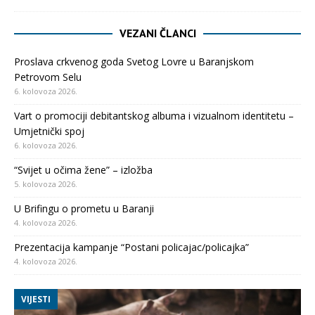
VEZANI ČLANCI
Proslava crkvenog goda Svetog Lovre u Baranjskom
Petrovom Selu
6. kolovoza 2026.
Vart o promociji debitantskog albuma i vizualnom identitetu –
Umjetnički spoj
6. kolovoza 2026.
“Svijet u očima žene” – izložba
5. kolovoza 2026.
U Brifingu o prometu u Baranji
4. kolovoza 2026.
Prezentacija kampanje “Postani policajac/policajka”
4. kolovoza 2026.
VIJESTI