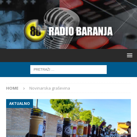
HOME
Novinarska graševina
AKTUALNO