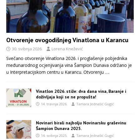
Otvorenje ovogodišnjeg Vinatlona u Karancu
30. svibnja 2026.
Lorena Knežević
Svečano otvorenje Vinatlona 2026. i proglašenje pobjednika
međunarodnog ocjenjivanja vina Šampion Dunava održano je
u Interpretacijskom centru u Karancu. Otvorenju
….
Vinatlon 2026. stiže: dva dana vina, Baranje i
doživljaja koji se ne propušta!
14. travnja 2026.
Tamara Jednašić Gugić
Novinari birali najbolju Novinarsku graševinu
Šampion Dunava 2025.
14. svibnja 2025.
Tamara Jednašić Gugić