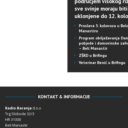
područjem visokog riz
sve svinje moraju biti
uklonjene do 12. kol
Proslava 5. kolovoza u Be
Manastiru
Program obilježavanja Da
pobjede i domovinske zah
– Beli Manastir
ZŠRD u Brifingu
Veterinar Benić u Brifingu
KONTAKT & INFORMACIJE
Radio Baranja
d.o.o
Trg Slobode 32/3
HR 31300
Beli Manastir