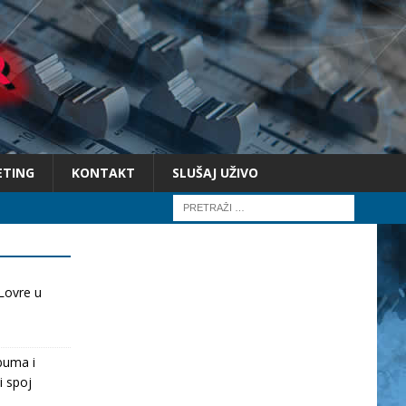
ETING
KONTAKT
SLUŠAJ UŽIVO
Lovre u
buma i
i spoj