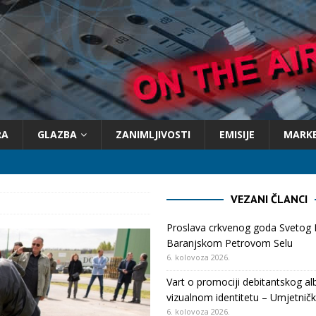
RA
GLAZBA
ZANIMLJIVOSTI
EMISIJE
MARK
VEZANI ČLANCI
Proslava crkvenog goda Svetog 
Baranjskom Petrovom Selu
6. kolovoza 2026.
Vart o promociji debitantskog al
vizualnom identitetu – Umjetničk
6. kolovoza 2026.