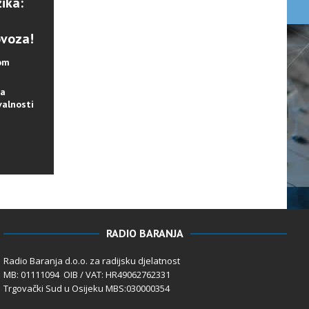
ika:
ovoza!
lom
na
valnosti
RADIO BARANJA
Radio Baranja d.o.o. za radijsku djelatnost
MB: 01111094 OIB / VAT: HR49062762331
Trgovački Sud u Osijeku MBS:030000354