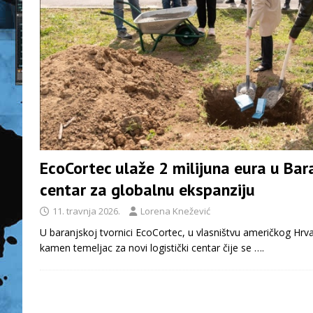
EcoCortec ulaže 2 milijuna eura u Bara
centar za globalnu ekspanziju
11. travnja 2026.
Lorena Knežević
U baranjskoj tvornici EcoCortec, u vlasništvu američkog Hrv
kamen temeljac za novi logistički centar čije se
….