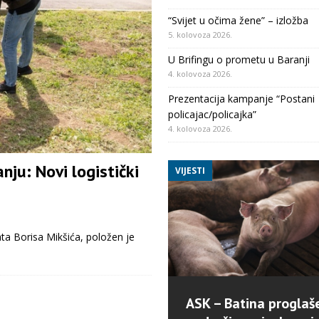
“Svijet u očima žene” – izložba
5. kolovoza 2026.
U Brifingu o prometu u Baranji
4. kolovoza 2026.
Prezentacija kampanje “Postani
policajac/policajka”
4. kolovoza 2026.
nju: Novi logistički
VIJESTI
ata Borisa Mikšića, položen je
ASK – Batina proglaš