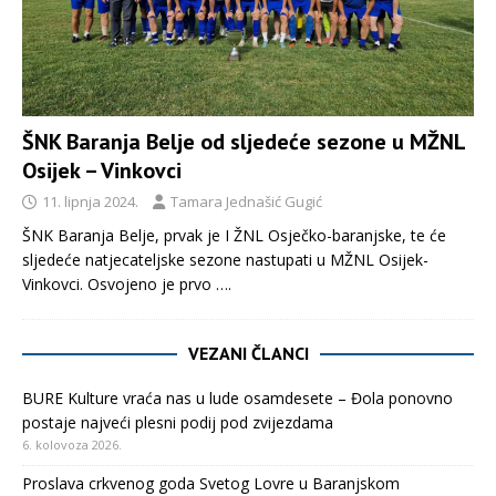
ŠNK Baranja Belje od sljedeće sezone u MŽNL
Osijek – Vinkovci
11. lipnja 2024.
Tamara Jednašić Gugić
ŠNK Baranja Belje, prvak je I ŽNL Osječko-baranjske, te će
sljedeće natjecateljske sezone nastupati u MŽNL Osijek-
Vinkovci. Osvojeno je prvo
….
VEZANI ČLANCI
BURE Kulture vraća nas u lude osamdesete – Đola ponovno
postaje najveći plesni podij pod zvijezdama
6. kolovoza 2026.
Proslava crkvenog goda Svetog Lovre u Baranjskom