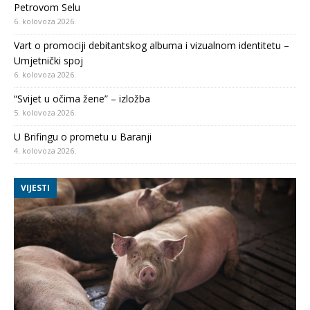
Petrovom Selu
6. kolovoza 2026.
Vart o promociji debitantskog albuma i vizualnom identitetu –
Umjetnički spoj
6. kolovoza 2026.
“Svijet u očima žene” – izložba
5. kolovoza 2026.
U Brifingu o prometu u Baranji
4. kolovoza 2026.
VIJESTI