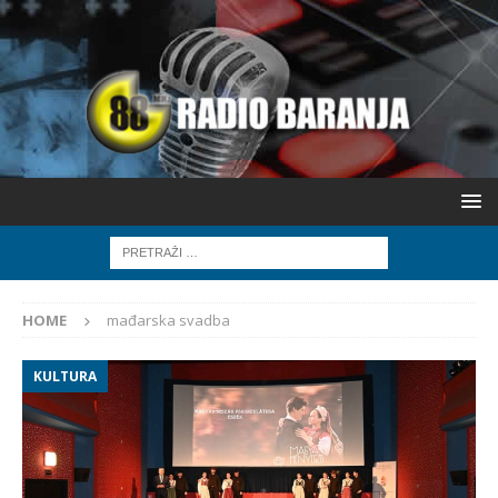
HOME
mađarska svadba
KULTURA