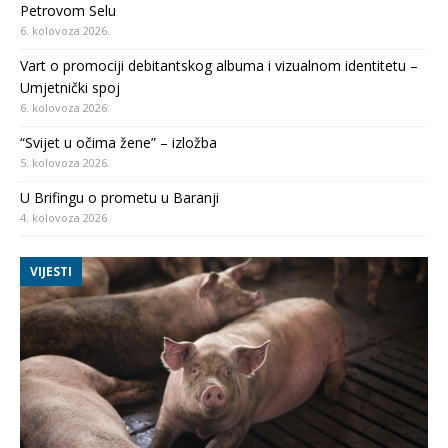
Petrovom Selu
6. kolovoza 2026.
Vart o promociji debitantskog albuma i vizualnom identitetu –
Umjetnički spoj
6. kolovoza 2026.
“Svijet u očima žene” – izložba
5. kolovoza 2026.
U Brifingu o prometu u Baranji
4. kolovoza 2026.
VIJESTI