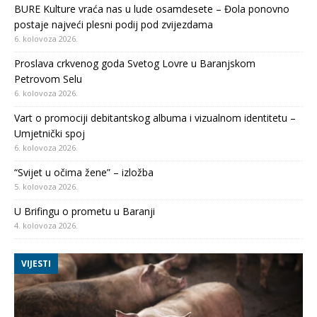
BURE Kulture vraća nas u lude osamdesete – Đola ponovno
postaje najveći plesni podij pod zvijezdama
6. kolovoza 2026.
Proslava crkvenog goda Svetog Lovre u Baranjskom
Petrovom Selu
6. kolovoza 2026.
Vart o promociji debitantskog albuma i vizualnom identitetu –
Umjetnički spoj
6. kolovoza 2026.
“Svijet u očima žene” – izložba
5. kolovoza 2026.
U Brifingu o prometu u Baranji
4. kolovoza 2026.
VIJESTI