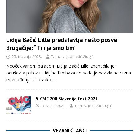
Lidija Bačić Lille predstavlja nešto posve
drugačije: “Ti i ja smo tim”
25. travnja 2023.
Tamara Jednašić Gugić
Neočekivanom baladom Lidija Bačić Lille iznenadila je i
oduševila publiku. Lidijina fan baza do sada je navikla na razna
iznenađenja, ali ovako
….
5. CMC 200 Slavonija fest 2021
19. srpnja 2021.
Tamara Jednašić Gugić
VEZANI ČLANCI