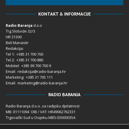
KONTAKT & INFORMACIJE
Radio Baranja
d.o.o
Trg Slobode 32/3
HR 31300
Beli Manastir
Redakcija:
Tel 1: +385 31 700 700
Tel 2: +385 31 700 880
Mobitel: +385 99 700 700 9
Email: redakcija@radio-baranja.hr
Marketing
: +385 31 705 111
Email: marketing@radio-baranja.hr
RADIO BARANJA
Radio Baranja d.o.o. za radijsku djelatnost
MB: 01111094 OIB / VAT: HR49062762331
Trgovački Sud u Osijeku MBS:030000354
Temeljni kapital 2.600,00 € uplaćen u cijelosti