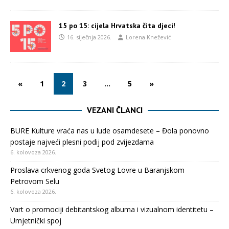
15 po 15: cijela Hrvatska čita djeci!
16. siječnja 2026.
Lorena Knežević
«
1
2
3
…
5
»
VEZANI ČLANCI
BURE Kulture vraća nas u lude osamdesete – Đola ponovno
postaje najveći plesni podij pod zvijezdama
6. kolovoza 2026.
Proslava crkvenog goda Svetog Lovre u Baranjskom
Petrovom Selu
6. kolovoza 2026.
Vart o promociji debitantskog albuma i vizualnom identitetu –
Umjetnički spoj