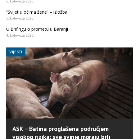
6. kolovoza 2026.
“Svijet u očima žene” – izložba
5. kolovoza 2026.
U Brifingu o prometu u Baranji
4. kolovoza 2026.
VIJESTI
ASK – Batina proglašena područjem
visokog rizika: sve svinje moraju biti