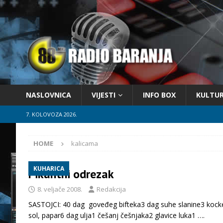
NASLOVNICA
VIJESTI
INFO BOX
KULTU
7. KOLOVOZA 2026.
HOME
kalicama
KUHARICA
Pikantni odrezak
8. veljače 2008.
Redakcija
SASTOJCI: 40 dag goveđeg bifteka3 dag suhe slanine3 kocke
sol, papar6 dag ulja1 češanj češnjaka2 glavice luka1
….