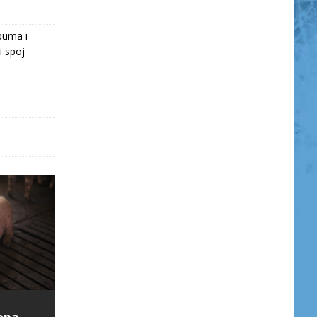
buma i
i spoj