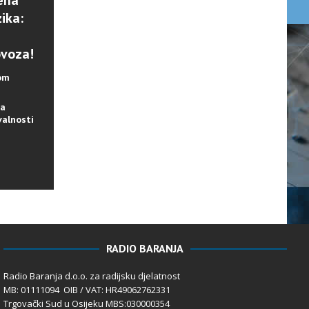
ena
ika:
ovoza!
lom
na
valnosti
RADIO BARANJA
Radio Baranja d.o.o. za radijsku djelatnost
MB: 01111094 OIB / VAT: HR49062762331
Trgovački Sud u Osijeku MBS:030000354