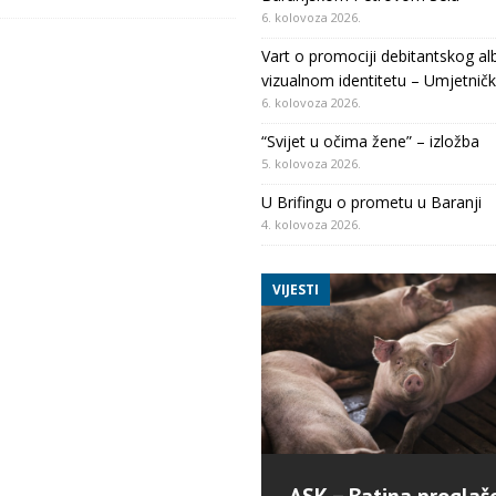
6. kolovoza 2026.
Vart o promociji debitantskog al
vizualnom identitetu – Umjetničk
6. kolovoza 2026.
“Svijet u očima žene” – izložba
5. kolovoza 2026.
U Brifingu o prometu u Baranji
4. kolovoza 2026.
VIJESTI