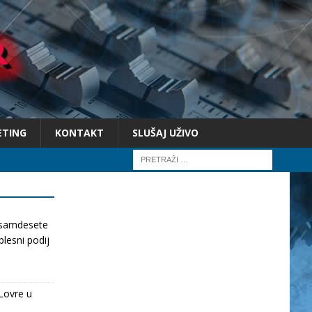
ETING
KONTAKT
SLUŠAJ UŽIVO
osamdesete
lesni podij
Lovre u