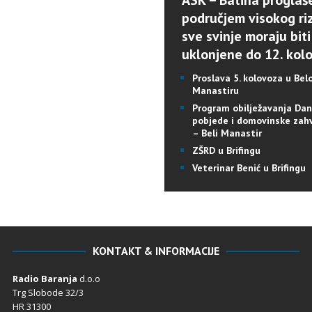
ASK – Batina proglaš
područjem visokog riz
sve svinje moraju biti
uklonjene do 12. kol
Proslava 5. kolovoza u Be
Manastiru
Program obilježavanja Da
pobjede i domovinske zah
– Beli Manastir
ZŠRD u Brifingu
Veterinar Benić u Brifingu
KONTAKT & INFORMACIJE
Radio Baranja
d.o.o
Trg Slobode 32/3
HR 31300