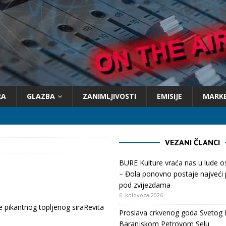
RA
GLAZBA
ZANIMLJIVOSTI
EMISIJE
MARK
VEZANI ČLANCI
BURE Kulture vraća nas u lude 
– Đola ponovno postaje najveći p
pod zvijezdama
6. kolovoza 2026.
 pikantnog topljenog siraRevita
Proslava crkvenog goda Svetog 
Baranjskom Petrovom Selu