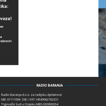
ena
ika:
ovoza!
lom
na
valnosti
RADIO BARANJA
Radio Baranja d.o.o. za radijsku djelatnost
MB: 01111094 OIB / VAT: HR49062762331
Trgovački Sud u Osijeku MBS:030000354