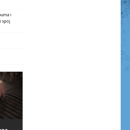
buma i
i spoj