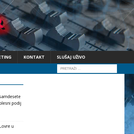
ETING
KONTAKT
SLUŠAJ UŽIVO
osamdesete
lesni podij
Lovre u