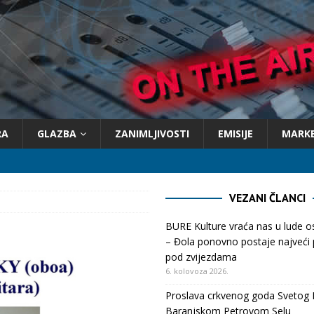
RA
GLAZBA
ZANIMLJIVOSTI
EMISIJE
MARK
VEZANI ČLANCI
BURE Kulture vraća nas u lude 
– Đola ponovno postaje najveći p
pod zvijezdama
6. kolovoza 2026.
Proslava crkvenog goda Svetog 
Baranjskom Petrovom Selu