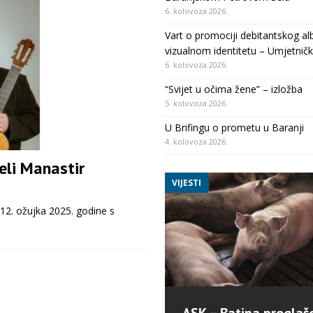
6. kolovoza 2026.
Vart o promociji debitantskog al
vizualnom identitetu – Umjetničk
6. kolovoza 2026.
“Svijet u očima žene” – izložba
5. kolovoza 2026.
U Brifingu o prometu u Baranji
4. kolovoza 2026.
eli Manastir
VIJESTI
12. ožujka 2025. godine s