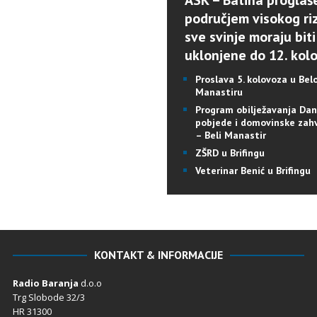
ASK – Batina proglaš
područjem visokog riz
sve svinje moraju biti
uklonjene do 12. kol
Proslava 5. kolovoza u Be
Manastiru
Program obilježavanja Da
pobjede i domovinske zah
– Beli Manastir
ZŠRD u Brifingu
Veterinar Benić u Brifingu
KONTAKT & INFORMACIJE
Radio Baranja
d.o.o
Trg Slobode 32/3
HR 31300