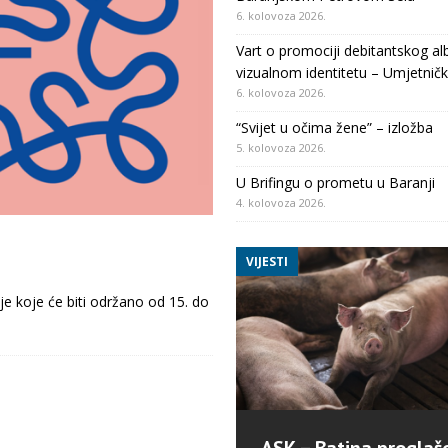
6. kolovoza 2026.
Vart o promociji debitantskog al
vizualnom identitetu – Umjetničk
6. kolovoza 2026.
“Svijet u očima žene” – izložba
5. kolovoza 2026.
U Brifingu o prometu u Baranji
4. kolovoza 2026.
VIJESTI
je koje će biti održano od 15. do