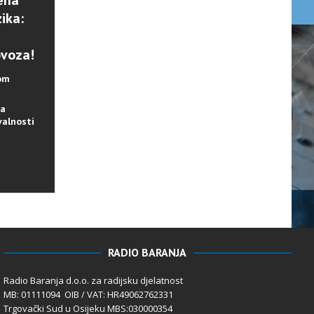
ena
ika:
ovoza!
lom
na
valnosti
RADIO BARANJA
Radio Baranja d.o.o. za radijsku djelatnost
MB: 01111094 OIB / VAT: HR49062762331
Trgovački Sud u Osijeku MBS:030000354