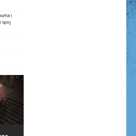
buma i
i spoj