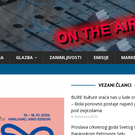
RA
GLAZBA
ZANIMLJIVOSTI
EMISIJE
MARK
VEZANI ČLANCI
BURE Kulture vraća nas u lude 
– Đola ponovno postaje najveći p
pod zvijezdama
6. kolovoza 2026.
Proslava crkvenog goda Svetog 
Baranjskom Petrovom Selu