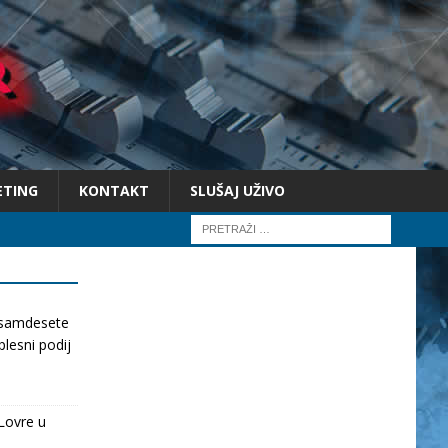
ETING
KONTAKT
SLUŠAJ UŽIVO
osamdesete
lesni podij
Lovre u