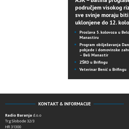
ASK – Batina proglaš
područjem visokog riz
sve svinje moraju biti
uklonjene do 12. kol
Proslava 5. kolovoza u Be
Manastiru
Program obilježavanja Da
pobjede i domovinske zah
– Beli Manastir
ZŠRD u Brifingu
Veterinar Benić u Brifingu
KONTAKT & INFORMACIJE
Radio Baranja
d.o.o
Trg Slobode 32/3
HR 31300