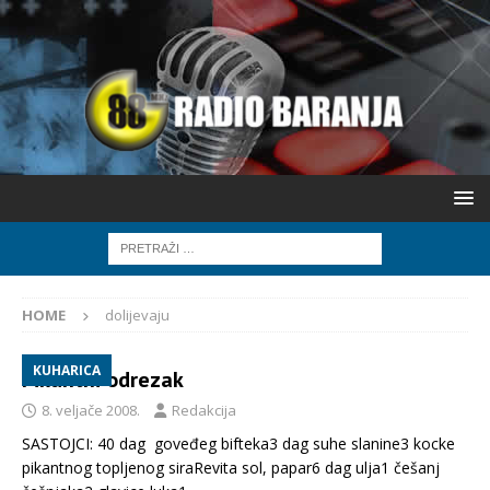
HOME
dolijevaju
KUHARICA
Pikantni odrezak
8. veljače 2008.
Redakcija
SASTOJCI: 40 dag goveđeg bifteka3 dag suhe slanine3 kocke
pikantnog topljenog siraRevita sol, papar6 dag ulja1 češanj