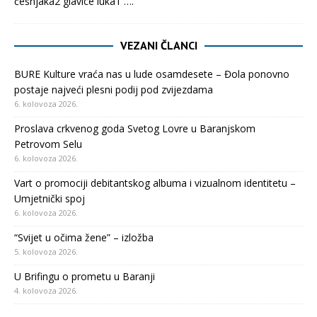
češnjaka2 glavice luka1
….
VEZANI ČLANCI
BURE Kulture vraća nas u lude osamdesete – Đola ponovno
postaje najveći plesni podij pod zvijezdama
6. kolovoza 2026.
Proslava crkvenog goda Svetog Lovre u Baranjskom
Petrovom Selu
6. kolovoza 2026.
Vart o promociji debitantskog albuma i vizualnom identitetu –
Umjetnički spoj
6. kolovoza 2026.
“Svijet u očima žene” – izložba
5. kolovoza 2026.
U Brifingu o prometu u Baranji
4. kolovoza 2026.