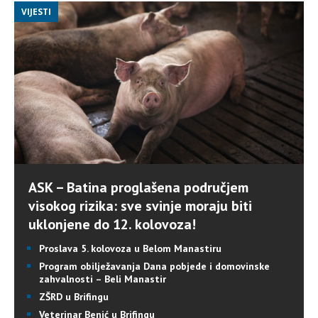
VIJESTI
ASK – Batina proglašena područjem
visokog rizika: sve svinje moraju biti
uklonjene do 12. kolovoza!
Proslava 5. kolovoza u Belom Manastiru
Program obilježavanja Dana pobjede i domovinske
zahvalnosti – Beli Manastir
ZŠRD u Brifingu
Veterinar Benić u Brifingu