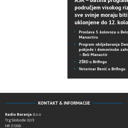
ASK – Batina proglaš
područjem visokog riz
sve svinje moraju biti
uklonjene do 12. kol
Proslava 5. kolovoza u Be
Manastiru
Program obilježavanja Da
pobjede i domovinske zah
– Beli Manastir
ZŠRD u Brifingu
Veterinar Benić u Brifingu
KONTAKT & INFORMACIJE
Radio Baranja
d.o.o
Trg Slobode 32/3
HR 31300