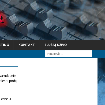
ETING
KONTAKT
SLUŠAJ UŽIVO
osamdesete
lesni podij
Lovre u