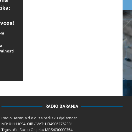
ena
ika:
ovoza!
lom
na
valnosti
RADIO BARANJA
Radio Baranja d.o.o. za radijsku djelatnost
MB: 01111094 OIB / VAT: HR49062762331
Trgovački Sud u Osijeku MBS:030000354