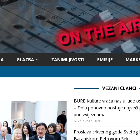
RA
GLAZBA
ZANIMLJIVOSTI
EMISIJE
MARK
VEZANI ČLANCI
BURE Kulture vraća nas u lude 
– Đola ponovno postaje najveći p
pod zvijezdama
6. kolovoza 2026.
Proslava crkvenog goda Svetog 
Baranjskom Petrovom Selu