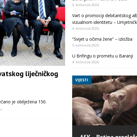
6. kolovoza 2026.
Vart o promociji debitantskog al
vizualnom identitetu – Umjetničk
6. kolovoza 2026.
“Svijet u očima žene” – izložba
5. kolovoza 2026.
U Brifingu o prometu u Baranji
4. kolovoza 2026.
vatskog liječničkog
VIJESTI
čano je obilježena 150.
.