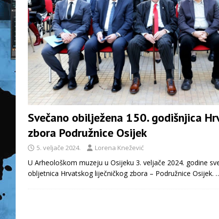
Svečano obilježena 150. godišnjica Hr
zbora Podružnice Osijek
5. veljače 2024.
Lorena Knežević
U Arheološkom muzeju u Osijeku 3. veljače 2024. godine sve
obljetnica Hrvatskog liječničkog zbora – Podružnice Osijek.
…