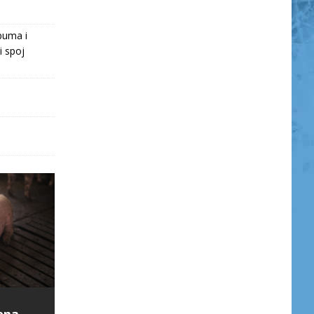
buma i
i spoj