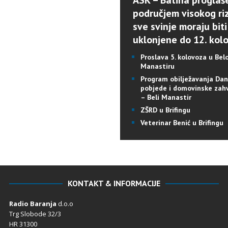
ASK – Batina proglaš
područjem visokog riz
sve svinje moraju biti
uklonjene do 12. kol
Proslava 5. kolovoza u Be
Manastiru
Program obilježavanja Da
pobjede i domovinske zah
– Beli Manastir
ZŠRD u Brifingu
Veterinar Benić u Brifingu
KONTAKT & INFORMACIJE
Radio Baranja
d.o.o
Trg Slobode 32/3
HR 31300