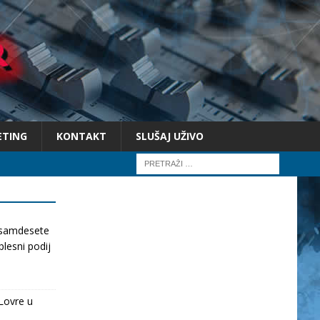
ETING
KONTAKT
SLUŠAJ UŽIVO
osamdesete
lesni podij
Lovre u