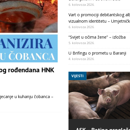
6. kolovoza 2026.
Vart o promociji debitantskog al
vizualnom identitetu – Umjetničk
6. kolovoza 2026.
“Svijet u očima žene” – izložba
5. kolovoza 2026.
U Brifingu o prometu u Baranji
4. kolovoza 2026.
tog rođendana HNK
VIJESTI
ecanje u kuhanju čobanca –