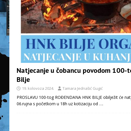
Natjecanje u čobancu povodom 100-
Bilje
19. kolovoza 2024.
Tamara Jednašić Gugić
PROSLAVU 100-tog ROĐENDANA HNK BILJE obilježit će natj
06.rujna s početkom u 18h uz kotizaciju od
….