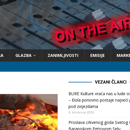
RA
GLAZBA
ZANIMLJIVOSTI
EMISIJE
MARK
VEZANI ČLANCI
BURE Kulture vraća nas u lude 
– Đola ponovno postaje najveći p
pod zvijezdama
6. kolovoza 2026.
Proslava crkvenog goda Svetog 
Baranjskom Petrovom Selu