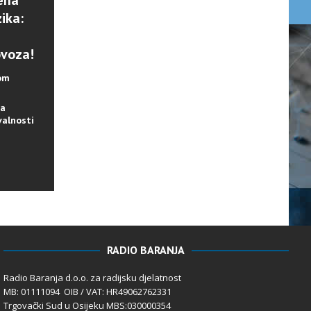
ena
ika:
ovoza!
lom
na
valnosti
RADIO BARANJA
Radio Baranja d.o.o. za radijsku djelatnost
MB: 01111094 OIB / VAT: HR49062762331
Trgovački Sud u Osijeku MBS:030000354