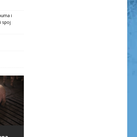
buma i
i spoj