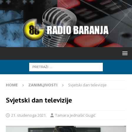
HOME
ZANIMLJIVOSTI
Svjetski dan televizije
Svjetski dan televizije
21. studenoga 2021.
Tamara Jednašić Gugić