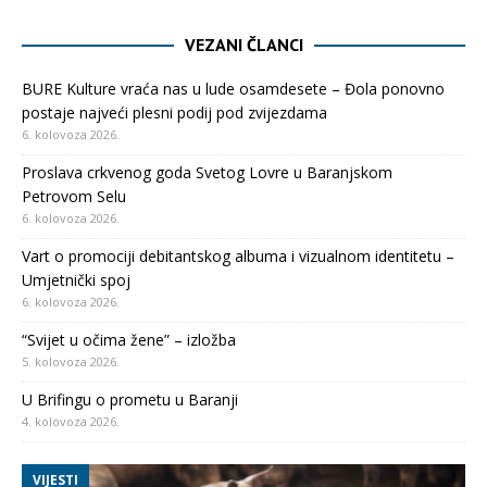
VEZANI ČLANCI
BURE Kulture vraća nas u lude osamdesete – Đola ponovno
postaje najveći plesni podij pod zvijezdama
6. kolovoza 2026.
Proslava crkvenog goda Svetog Lovre u Baranjskom
Petrovom Selu
6. kolovoza 2026.
Vart o promociji debitantskog albuma i vizualnom identitetu –
Umjetnički spoj
6. kolovoza 2026.
“Svijet u očima žene” – izložba
5. kolovoza 2026.
U Brifingu o prometu u Baranji
4. kolovoza 2026.
VIJESTI