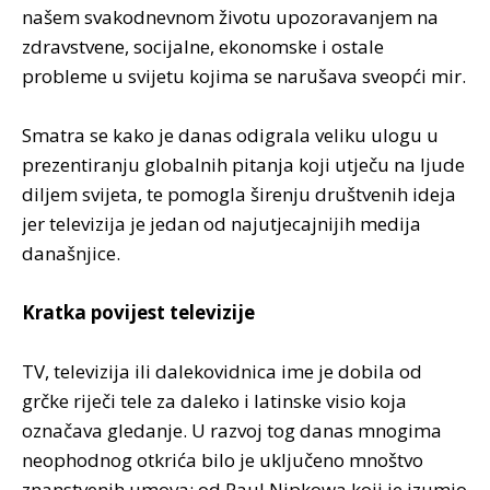
našem svakodnevnom životu upozoravanjem na
zdravstvene, socijalne, ekonomske i ostale
probleme u svijetu kojima se narušava sveopći mir.
Smatra se kako je danas odigrala veliku ulogu u
prezentiranju globalnih pitanja koji utječu na ljude
diljem svijeta, te pomogla širenju društvenih ideja
jer televizija je jedan od najutjecajnijih medija
današnjice.
Kratka povijest televizije
TV, televizija ili dalekovidnica ime je dobila od
grčke riječi tele za daleko i latinske visio koja
označava gledanje. U razvoj tog danas mnogima
neophodnog otkrića bilo je uključeno mnoštvo
znanstvenih umova; od Paul Nipkowa koji je izumio