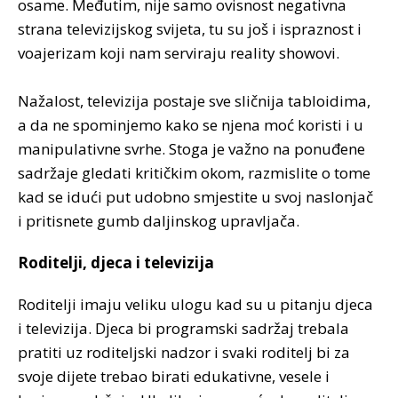
osame. Međutim, nije samo ovisnost negativna
strana televizijskog svijeta, tu su još i ispraznost i
voajerizam koji nam serviraju reality showovi.
Nažalost, televizija postaje sve sličnija tabloidima,
a da ne spominjemo kako se njena moć koristi i u
manipulativne svrhe. Stoga je važno na ponuđene
sadržaje gledati kritičkim okom, razmislite o tome
kad se idući put udobno smjestite u svoj naslonjač
i pritisnete gumb daljinskog upravljača.
Roditelji, djeca i televizija
Roditelji imaju veliku ulogu kad su u pitanju djeca
i televizija. Djeca bi programski sadržaj trebala
pratiti uz roditeljski nadzor i svaki roditelj bi za
svoje dijete trebao birati edukativne, vesele i