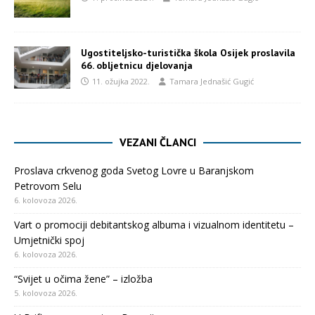
Ugostiteljsko-turistička škola Osijek proslavila
66. obljetnicu djelovanja
11. ožujka 2022.
Tamara Jednašić Gugić
VEZANI ČLANCI
Proslava crkvenog goda Svetog Lovre u Baranjskom
Petrovom Selu
6. kolovoza 2026.
Vart o promociji debitantskog albuma i vizualnom identitetu –
Umjetnički spoj
6. kolovoza 2026.
“Svijet u očima žene” – izložba
5. kolovoza 2026.