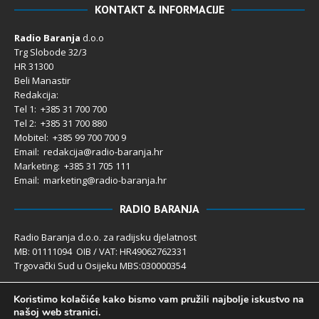
KONTAKT & INFORMACIJE
Radio Baranja
d.o.o
Trg Slobode 32/3
HR 31300
Beli Manastir
Redakcija:
Tel 1: +385 31 700 700
Tel 2: +385 31 700 880
Mobitel: +385 99 700 700 9
Email: redakcija@radio-baranja.hr
Marketing
: +385 31 705 111
Email: marketing@radio-baranja.hr
RADIO BARANJA
Radio Baranja d.o.o. za radijsku djelatnost
MB: 01111094 OIB / VAT: HR49062762331
Trgovački Sud u Osijeku MBS:030000354
Temeljni kapital 2.600,00 € uplaćen u cijelosti
Koristimo kolačiće kako bismo vam pružili najbolje iskustvo na
Poslovni račun PBZ: 2340009-1100121402
našoj web stranici.