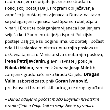
nadmoćnijem neprijatelju, smrtno stradali u
Policijskoj postaji Dalj. Program obilježavanja
započeo je puštanjem vijenaca u Dunav, nastavio
se polaganjem vijenaca kod Spomen obilježja u
Vinariji Erdut te polaganjem vijenaca i paljenjem
svijeća kod Spomen obilježja ispred Policijske
postaje Dalj gdje su poginulima, uz obitelji, počast
odali i izaslanica ministra unutarnjih poslova te
državna tajnica u Ministarstvu unutarnjih poslova,
Irena Petrijevčanin
, glavni ravnatelj policije
Nikola Milina
, zamjenik župana
Josip Miletić
,
zamjenik gradonačelnika Grada Osijeka
Dragan
Vulin
, saborski zastupnik
Goran Ivanović
,
predstavnici braniteljskih udruga te drugi građani.
–
Danas odajemo počast mučki ubijenim hrvatskim
braniteljima u Dalju koji su svoje živote ugradili u