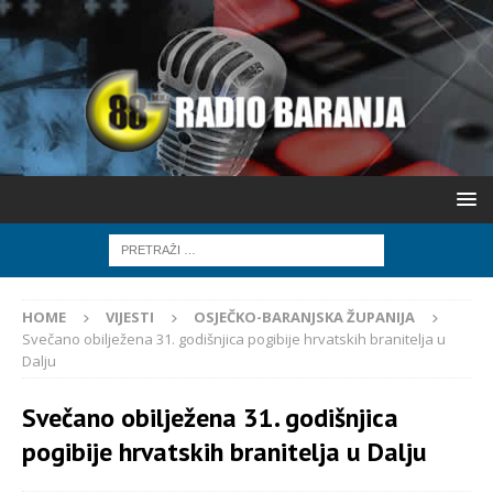
HOME
VIJESTI
OSJEČKO-BARANJSKA ŽUPANIJA
Svečano obilježena 31. godišnjica pogibije hrvatskih branitelja u
Dalju
Svečano obilježena 31. godišnjica
pogibije hrvatskih branitelja u Dalju