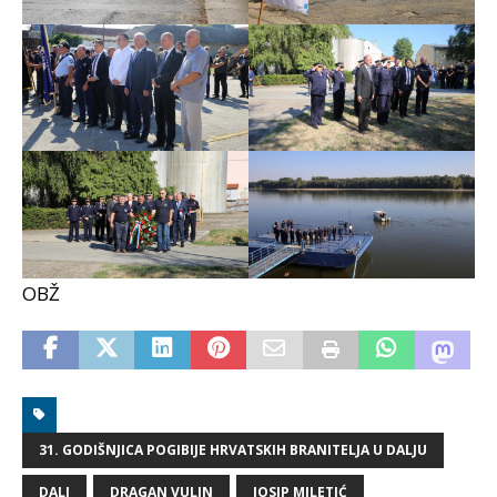
OBŽ
31. GODIŠNJICA POGIBIJE HRVATSKIH BRANITELJA U DALJU
DALJ
DRAGAN VULIN
JOSIP MILETIĆ