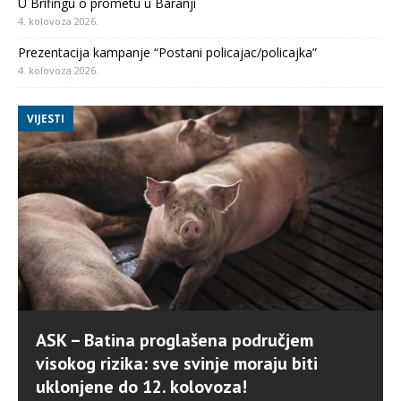
U Brifingu o prometu u Baranji
4. kolovoza 2026.
Prezentacija kampanje “Postani policajac/policajka”
4. kolovoza 2026.
VIJESTI
ASK – Batina proglašena područjem
visokog rizika: sve svinje moraju biti
uklonjene do 12. kolovoza!