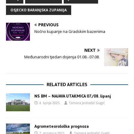
OSJECKO BARANJSKA ZUPANIJA
PREVIOUS
Noćno kupanje na Gradskim bazenima
NEXT
Međunarodni tjedan dojenja 01.08.-.07.08.
RELATED ARTICLES
NS BM – NAJAVA UTAKMICA 07./08. lipanj
4. lipnja 2025.
Tamara Jednašić Gugić
Agrometeorološka prognoza
7. prosinca 2021.
Tamara Jednašić Gugić