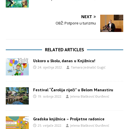
NEXT
OBŽ: Potpore u turizmu
RELATED ARTICLES
Uskoro u školu, danas u Knjižnicu!
24. siječnja 2022.
Tamara Jednašić Gugić
Festival “Čarolija riječi” u Belom Manastiru
19. svibnja 2022.
Jelena Blašković Đurđević
Gradska knjižnica – Proljetne radonice
25. veljače 2022.
Jelena Blašković Đurđević