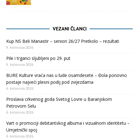
VEZANI ČLANCI
Kup NS Beli Manastir – seniori 26/27 Pretkolo – rezultati
9. kolovoza 2026.
Pile i trganci sljubljeni po 29. put
9. kolovoza 2026.
BURE Kulture vraća nas u lude osamdesete – Đola ponovno
postaje najveći plesni podij pod zvijezdama
6. kolovoza 2026.
Proslava crkvenog goda Svetog Lovre u Baranjskom
Petrovom Selu
6. kolovoza 2026.
Vart o promociji debitantskog albuma i vizualnom identitetu –
Umjetnički spoj
6. kolovoza 2026.