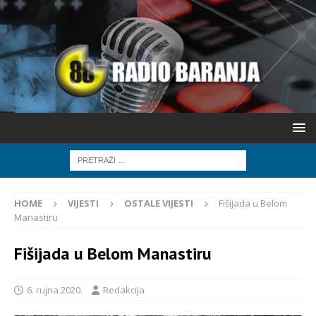
HOME
VIJESTI
OSTALE VIJESTI
Fišijada u Belom
Manastiru
Fišijada u Belom Manastiru
6. rujna 2020.
Redakcija