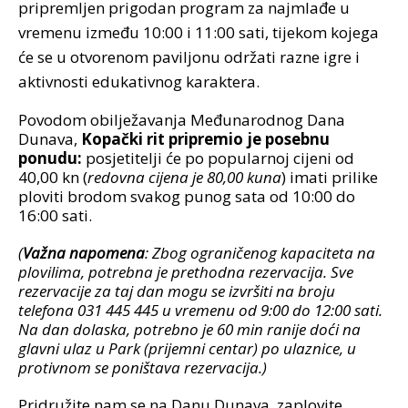
pripremljen prigodan program za najmlađe u
vremenu između 10:00 i 11:00 sati, tijekom kojega
će se u otvorenom paviljonu održati razne igre i
aktivnosti edukativnog karaktera.
Povodom obilježavanja Međunarodnog Dana
Dunava,
Kopački rit pripremio je posebnu
ponudu:
posjetitelji će po popularnoj cijeni od
40,00 kn (
redovna cijena je 80,00 kuna
) imati prilike
ploviti brodom svakog punog sata od 10:00 do
16:00 sati.
(
Važna napomena
: Zbog ograničenog kapaciteta na
plovilima, potrebna je prethodna rezervacija. Sve
rezervacije za taj dan mogu se izvršiti na broju
telefona 031 445 445 u vremenu od 9:00 do 12:00 sati.
Na dan dolaska, potrebno je 60 min ranije doći na
glavni ulaz u Park (prijemni centar) po ulaznice, u
protivnom se poništava rezervacija.)
Pridružite nam se na Danu Dunava, zaplovite