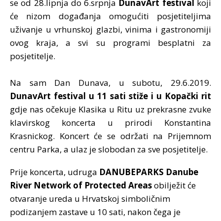
se od 28.lipnja do 6.srpnja
DunavArt festival
koji
će nizom događanja omogućiti posjetiteljima
uživanje u vrhunskoj glazbi, vinima i gastronomiji
ovog kraja, a svi su programi besplatni za
posjetitelje.
Na sam Dan Dunava, u subotu, 29.6.2019.
DunavArt festival
u 11 sati stiže i u Kopački rit
gdje nas očekuje Klasika u Ritu uz prekrasne zvuke
klavirskog koncerta u prirodi Konstantina
Krasnickog. Koncert će se održati na Prijemnom
centru Parka, a ulaz je slobodan za sve posjetitelje.
Prije koncerta, udruga
DANUBEPARKS Danube
River Network of Protected Areas
obilježit će
otvaranje ureda u Hrvatskoj simboličnim
podizanjem zastave u 10 sati, nakon čega je