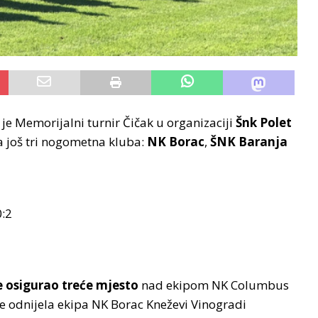
n je Memorijalni turnir Čičak u organizaciji
Šnk Polet
a još tri nogometna kluba:
NK Borac
,
ŠNK Baranja
0:2
e osigurao treće mjesto
nad ekipom NK Columbus
e odnijela ekipa NK Borac Kneževi Vinogradi