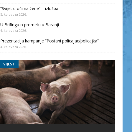
“Svijet u očima žene” – izložba
5. kolovoza 2026.
U Brifingu o prometu u Baranji
4. kolovoza 2026.
Prezentacija kampanje “Postani policajac/policajka”
4. kolovoza 2026.
VIJESTI