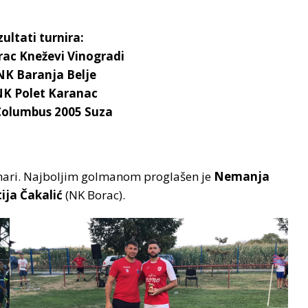
ultati turnira:
rac Kneževi Vinogradi
ŠNK Baranja Belje
ŠNK Polet Karanac
 Columbus 2005 Suza
pehari. Najboljim golmanom proglašen je
Nemanja
ija Čakalić
(NK Borac).