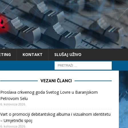
ETING
KONTAKT
SLUŠAJ UŽIVO
VEZANI ČLANCI
Proslava crkvenog goda Svetog Lovre u Baranjskom
Petrovom Selu
6. kolovoza 2026.
Vart o promociji debitantskog albuma i vizualnom identitetu
– Umjetnički spoj
6. kolovoza 2026.