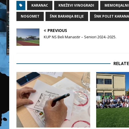
KARANAC
KNEŽEVI VINOGRADI
MEMORIJALNI
NOGOMET
ŠNK BARANJA BELJE
ŠNK POLET KARAN
PREVIOUS
KUP NS Beli Manastir – Seniori 2024.-2025.
RELATE