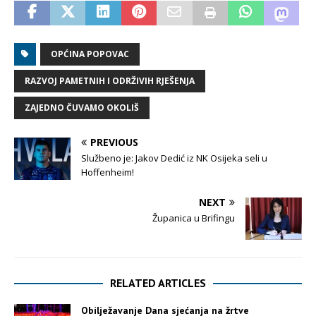
OPĆINA POPOVAC
RAZVOJ PAMETNIH I ODRŽIVIH RJEŠENJA
ZAJEDNO ČUVAMO OKOLIŠ
PREVIOUS
Službeno je: Jakov Dedić iz NK Osijeka seli u
Hoffenheim!
NEXT
Županica u Brifingu
RELATED ARTICLES
Obilježavanje Dana sjećanja na žrtve