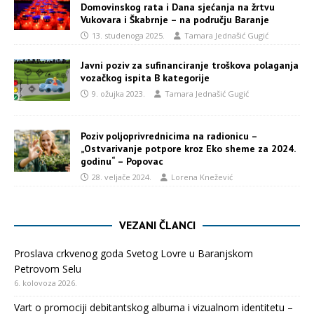
Domovinskog rata i Dana sjećanja na žrtvu
Vukovara i Škabrnje – na području Baranje
13. studenoga 2025.
Tamara Jednašić Gugić
Javni poziv za sufinanciranje troškova polaganja
vozačkog ispita B kategorije
9. ožujka 2023.
Tamara Jednašić Gugić
Poziv poljoprivrednicima na radionicu –
„Ostvarivanje potpore kroz Eko sheme za 2024.
godinu“ – Popovac
28. veljače 2024.
Lorena Knežević
VEZANI ČLANCI
Proslava crkvenog goda Svetog Lovre u Baranjskom
Petrovom Selu
6. kolovoza 2026.
Vart o promociji debitantskog albuma i vizualnom identitetu –