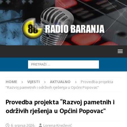
HOME
VIJESTI
AKTUALNO
Provedba projekta
“Razvoj pametnih i održivih rješenja u Općini Popovac”
Provedba projekta “Razvoj pametnih i
održivih rješenja u Općini Popovac”
6. srpnja 2026.
Lorena Knežević