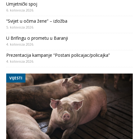
Umjetnički spoj
6. kolovoza 2026.
“Svijet u očima žene” – izložba
5. kolovoza 2026.
U Brifingu o prometu u Baranji
4. kolovoza 2026.
Prezentacija kampanje “Postani policajac/policajka”
4. kolovoza 2026.
VIJESTI