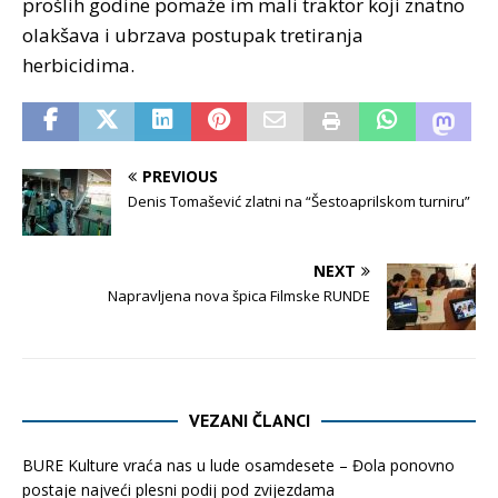
prošlih godine pomaže im mali traktor koji znatno
olakšava i ubrzava postupak tretiranja
herbicidima.
PREVIOUS
Denis Tomašević zlatni na “Šestoaprilskom turniru”
NEXT
Napravljena nova špica Filmske RUNDE
VEZANI ČLANCI
BURE Kulture vraća nas u lude osamdesete – Đola ponovno
postaje najveći plesni podij pod zvijezdama