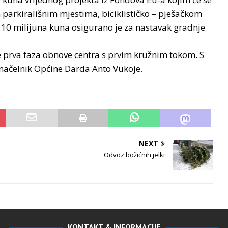
 parkirališnim mjestima, biciklističko – pješačkom
10 milijuna kuna osigurano je za nastavak gradnje
e prva faza obnove centra s prvim kružnim tokom. S
 načelnik Općine Darda Anto Vukoje.
NEXT
Odvoz božićnih jelki
KONTAKT & INFORMACIJE