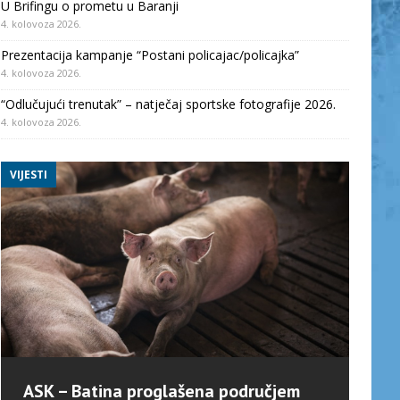
U Brifingu o prometu u Baranji
4. kolovoza 2026.
Prezentacija kampanje “Postani policajac/policajka”
4. kolovoza 2026.
“Odlučujući trenutak” – natječaj sportske fotografije 2026.
4. kolovoza 2026.
VIJESTI
ASK – Batina proglašena područjem