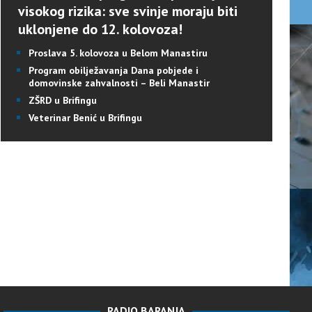
visokog rizika: sve svinje moraju biti
uklonjene do 12. kolovoza!
Proslava 5. kolovoza u Belom Manastiru
Program obilježavanja Dana pobjede i
domovinske zahvalnosti – Beli Manastir
ZŠRD u Brifingu
Veterinar Benić u Brifingu
RADIO BARANJA