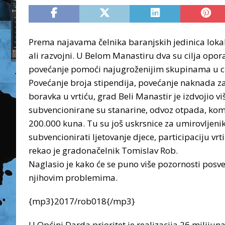
Prema najavama čelnika baranjskih jedinica lokaln
ali razvojni. U Belom Manastiru dva su cilja op
povećanje pomoći najugroženijim skupinama u cil
Povećanje broja stipendija, povećanje naknada z
boravka u vrtiću, grad Beli Manastir je izdvojio v
subvencionirane su stanarine, odvoz otpada, komu
200.000 kuna. Tu su još uskrsnice za umirovljenike
subvencionirati ljetovanje djece, participaciju vr
rekao je gradonačelnik Tomislav Rob.
Naglasio je kako će se puno više pozornosti pos
njihovim problemima.
{mp3}2017/rob018{/mp3}
U Općini Darda prioritet je realizacija 26 miliju