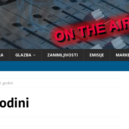
RA
GLAZBA
ZANIMLJIVOSTI
EMISIJE
MARK
8. godini
godini