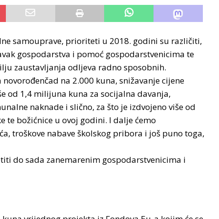
e samouprave, prioriteti u 2018. godini su različiti,
oravak gospodarstva i pomoć gospodarstvenicima te
ju zaustavljanja odljeva radno sposobnih.
a novorođenčad na 2.000 kuna, snižavanje cijene
iše od 1,4 milijuna kuna za socijalna davanja,
nalne naknade i slično, za što je izdvojeno više od
 te božićnice u ovoj godini. I dalje ćemo
tića, troškove nabave školskog pribora i još puno toga,
vetiti do sada zanemarenim gospodarstvenicima i
na kuna vrijednog projekta iz Fondova Eu-a kojim će se