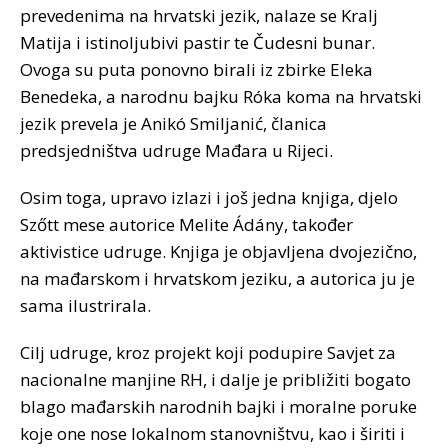
prevedenima na hrvatski jezik, nalaze se Kralj
Matija i istinoljubivi pastir te Čudesni bunar.
Ovoga su puta ponovno birali iz zbirke Eleka
Benedeka, a narodnu bajku Róka koma na hrvatski
jezik prevela je Anikó Smiljanić, članica
predsjedništva udruge Mađara u Rijeci.
Osim toga, upravo izlazi i još jedna knjiga, djelo
Szőtt mese autorice Melite Ádány, također
aktivistice udruge. Knjiga je objavljena dvojezično,
na mađarskom i hrvatskom jeziku, a autorica ju je
sama ilustrirala.
Cilj udruge, kroz projekt koji podupire Savjet za
nacionalne manjine RH, i dalje je približiti bogato
blago mađarskih narodnih bajki i moralne poruke
koje one nose lokalnom stanovništvu, kao i širiti i