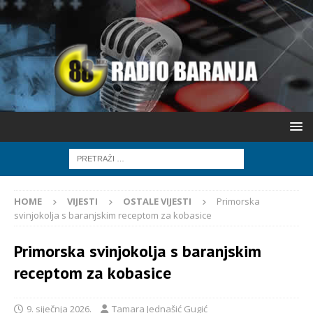
HOME
VIJESTI
OSTALE VIJESTI
Primorska
svinjokolja s baranjskim receptom za kobasice
Primorska svinjokolja s baranjskim
receptom za kobasice
9. siječnja 2026.
Tamara Jednašić Gugić