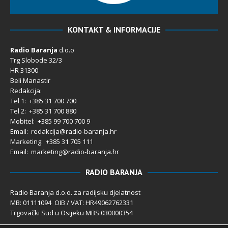
KONTAKT & INFORMACIJE
Radio Baranja
d.o.o
Trg Slobode 32/3
HR 31300
Beli Manastir
Redakcija:
Tel 1: +385 31 700 700
Tel 2: +385 31 700 880
Mobitel: +385 99 700 700 9
Email: redakcija@radio-baranja.hr
Marketing
: +385 31 705 111
Email: marketing@radio-baranja.hr
RADIO BARANJA
Radio Baranja d.o.o. za radijsku djelatnost
MB: 01111094 OIB / VAT: HR49062762331
Trgovački Sud u Osijeku MBS:030000354