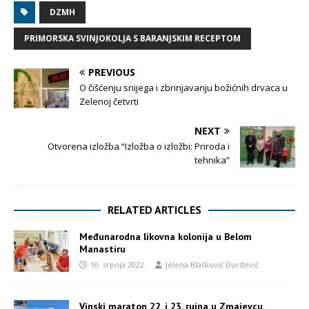
DZMH
PRIMORSKA SVINJOKOLJA S BARANJSKIM RECEPTOM
PREVIOUS
O čišćenju snijega i zbrinjavanju božićnih drvaca u
Zelenoj četvrti
NEXT
Otvorena izložba “Izložba o izložbi: Priroda i
tehnika”
RELATED ARTICLES
Međunarodna likovna kolonija u Belom
Manastiru
10. srpnja 2022.
Jelena Blašković Đurđević
Vinski maraton 22. i 23. rujna u Zmajevcu