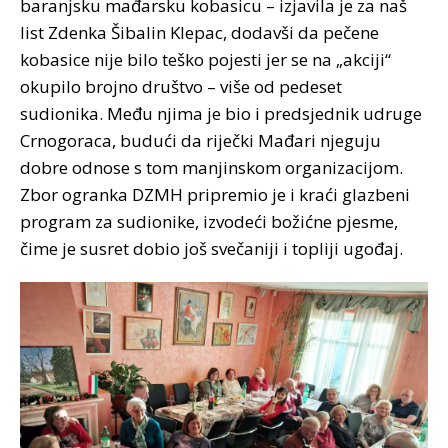
baranjsku mađarsku kobasicu – izjavila je za naš
list Zdenka Šibalin Klepac, dodavši da pečene
kobasice nije bilo teško pojesti jer se na „akciji“
okupilo brojno društvo – više od pedeset
sudionika. Među njima je bio i predsjednik udruge
Crnogoraca, budući da riječki Mađari njeguju
dobre odnose s tom manjinskom organizacijom.
Zbor ogranka DZMH pripremio je i kraći glazbeni
program za sudionike, izvodeći božićne pjesme,
čime je susret dobio još svečaniji i topliji ugođaj.