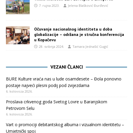
7. rujna 2023.
Jelena Blašković Đurđević
Očuvanje nacionalnog identiteta u doba
globalizacije – održana je stručna konferencija
u Kopačevu
28. svibnja 2024.
Tamara Jednašić Gugić
VEZANI ČLANCI
BURE Kulture vraća nas u lude osamdesete – Đola ponovno
postaje najveći plesni podij pod zvijezdama
6. kolovoza 2026.
Proslava crkvenog goda Svetog Lovre u Baranjskom
Petrovom Selu
6. kolovoza 2026.
Vart o promociji debitantskog albuma i vizualnom identitetu –
Umjetnički spoj