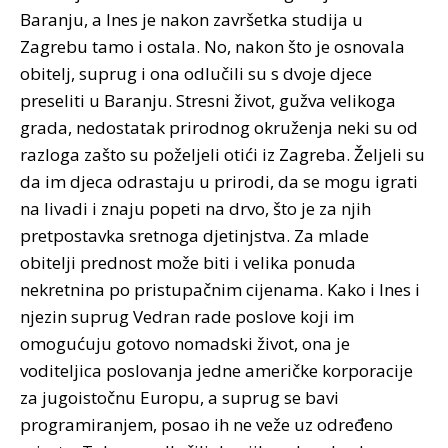
Baranju, a Ines je nakon završetka studija u
Zagrebu tamo i ostala. No, nakon što je osnovala
obitelj, suprug i ona odlučili su s dvoje djece
preseliti u Baranju. Stresni život, gužva velikoga
grada, nedostatak prirodnog okruženja neki su od
razloga zašto su poželjeli otići iz Zagreba. Željeli su
da im djeca odrastaju u prirodi, da se mogu igrati
na livadi i znaju popeti na drvo, što je za njih
pretpostavka sretnoga djetinjstva. Za mlade
obitelji prednost može biti i velika ponuda
nekretnina po pristupačnim cijenama. Kako i Ines i
njezin suprug Vedran rade poslove koji im
omogućuju gotovo nomadski život, ona je
voditeljica poslovanja jedne američke korporacije
za jugoistočnu Europu, a suprug se bavi
programiranjem, posao ih ne veže uz određeno