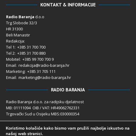
KONTAKT & INFORMACIJE
Radio Baranja
d.o.o
Trg Slobode 32/3
HR 31300
Beli Manastir
Redakcija:
Tel 1: +385 31 700 700
Tel 2: +385 31 700 880
Mobitel: +385 99 700 700 9
Email: redakcija@radio-baranja.hr
Marketing
: +385 31 705 111
Email: marketing@radio-baranja.hr
RADIO BARANJA
Radio Baranja d.o.o. za radijsku djelatnost
MB: 01111094 OIB / VAT: HR49062762331
Trgovački Sud u Osijeku MBS:030000354
Temeljni kapital 2.600,00 € uplaćen u cijelosti
Koristimo kolačiće kako bismo vam pružili najbolje iskustvo na
Poslovni račun PBZ: 2340009-1100121402
našoj web stranici.