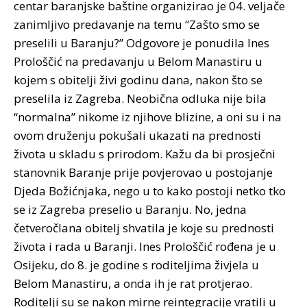
centar baranjske baštine organizirao je 04. veljače
zanimljivo predavanje na temu “Zašto smo se
preselili u Baranju?”
Odgovore je ponudila Ines
Prološčić na predavanju u Belom Manastiru u
kojem s obitelji živi godinu dana, nakon što se
preselila iz Zagreba. Neobična odluka nije bila
“normalna” nikome iz njihove blizine, a oni su i na
ovom druženju pokušali ukazati na prednosti
života u skladu s prirodom. Kažu da bi prosječni
stanovnik Baranje prije povjerovao u postojanje
Djeda Božićnjaka, nego u to kako postoji netko tko
se iz Zagreba preselio u Baranju. No, jedna
četveročlana obitelj shvatila je koje su prednosti
života i rada u Baranji. Ines Prološčić rođena je u
Osijeku, do 8. je godine s roditeljima živjela u
Belom Manastiru, a onda ih je rat protjerao.
Roditelji su se nakon mirne reintegracije vratili u