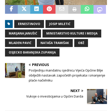
ERNESTINOVO
JOSIP MILETIĆ
MARIJANA JANUŠIĆ
MINISTARSTVO KULTURE I MEDIJA
MLADEN PAVIĆ
NATAŠA TRAMIŠAK
OBŽ
OSJECKO BARANJSKA ZUPANIJA
PREVIOUS
Posljednju mandatnu sjednicu Vijeća Općine Bilje
obilježili nastavak započetih projekata i smanjenje
plaće načelniku
NEXT
Vukoje o investicijama u Općini Darda