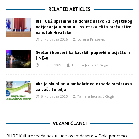
RELATED ARTICLES
RH i OBŽ spremne za domaćinstvo 71. Svjetskog
natjecanja u oranju – svjetska elita orača stiže
na istok Hrvatske
3. kolovoza 2026.
Lorena Knežević
Svečani koncert kajkavskih popevki u osječkom
HNK-u
3. lipnja 2022.
Tamara Jednašić Gugić
Akcija skupljanja ambalažnog otpada sredstava
za zaštitu bilja
6. kolovoza 2025.
Tamara Jednašić Gugić
VEZANI ČLANCI
BURE Kulture vraća nas u lude osamdesete – Đola ponovno