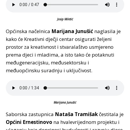
Josip Miletić
Općinska načelnica
Marijana Junušić
naglasila je
kako će Kreativni dječji centar osigurati željeni
prostor za kreativnost i stvaralaštvo usmjereno
prema djeci i mladima, a isto tako će potaknuti
međugeneracijsku, međusektorsku i
međuopćinsku suradnju i uključivost.
Marijana Junušić
Saborska zastupnica
Nataša Tramišak
čestitala je
Općini Ernestinovo
na hvalevrijednom projektu i
ulaganju koje doprinosi budućnosti i razvoju djece