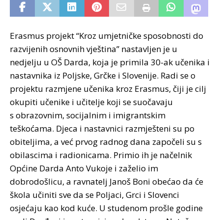
Erasmus projekt “Kroz umjetničke sposobnosti do
razvijenih osnovnih vještina” nastavljen je u
nedjelju u OŠ Darda, koja je primila 30-ak učenika i
nastavnika iz Poljske, Grčke i Slovenije. Radi se o
projektu razmjene učenika kroz Erasmus, čiji je cilj
okupiti učenike i učitelje koji se suočavaju
s obrazovnim, socijalnim i imigrantskim
teškoćama.
Djeca i nastavnici razmješteni su po
obiteljima, a već prvog radnog dana započeli su s
obilascima i radionicama. Primio ih je načelnik
Općine Darda Anto Vukoje i zaželio im
dobrodošlicu, a ravnatelj Janoš Boni obećao da će
škola učiniti sve da se Poljaci, Grci i Slovenci
osjećaju kao kod kuće. U studenom prošle godine