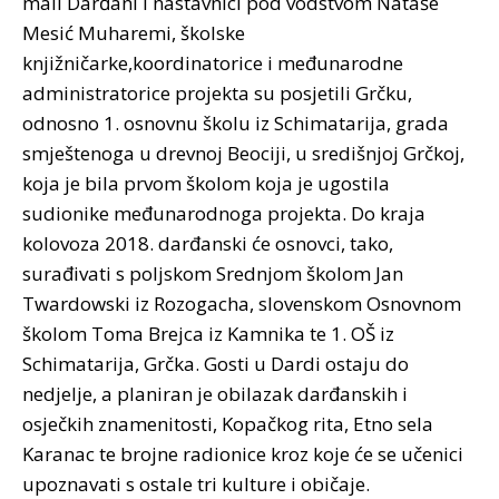
mali Darđani i nastavnici pod vodstvom Nataše
Mesić Muharemi, školske
knjižničarke,koordinatorice i međunarodne
administratorice projekta su posjetili Grčku,
odnosno 1. osnovnu školu iz Schimatarija, grada
smještenoga u drevnoj Beociji, u središnjoj Grčkoj,
koja je bila prvom školom koja je ugostila
sudionike međunarodnoga projekta. Do kraja
kolovoza 2018. darđanski će osnovci, tako,
surađivati s poljskom Srednjom školom Jan
Twardowski iz Rozogacha, slovenskom Osnovnom
školom Toma Brejca iz Kamnika te 1. OŠ iz
Schimatarija, Grčka. Gosti u Dardi ostaju do
nedjelje, a planiran je obilazak darđanskih i
osječkih znamenitosti, Kopačkog rita, Etno sela
Karanac te brojne radionice kroz koje će se učenici
upoznavati s ostale tri kulture i običaje.