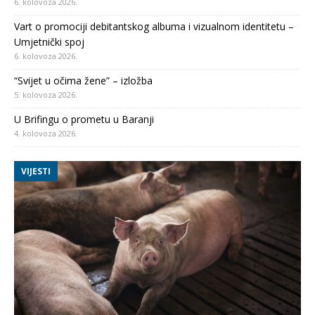
6. kolovoza 2026.
Vart o promociji debitantskog albuma i vizualnom identitetu –
Umjetnički spoj
6. kolovoza 2026.
“Svijet u očima žene” – izložba
5. kolovoza 2026.
U Brifingu o prometu u Baranji
4. kolovoza 2026.
VIJESTI