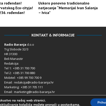
za rođendan!
Uskoro ponovno tradicionalno
rvatskog Eco-cityja!
natjecanje “Memorijal Ivan Salonja
236. rođendan!
– Ivica”
KONTAKT & INFORMACIJE
Radio Baranja
d.o.o
Trg Slobode 32/3
HR 31300
Beli Manastir
Redakcija:
Tel 1: +385 31 700 700
Tel 2: +385 31 700 880
Mobitel: +385 99 700 700 9
Email: redakcija@radio-baranja.hr
Marketing
: +385 31 705 111
Email: marketing@radio-baranja.hr
skustvo na našoj web stranici.
Prih
 isključivanje kolačića možete pronaći u
postavkama
.