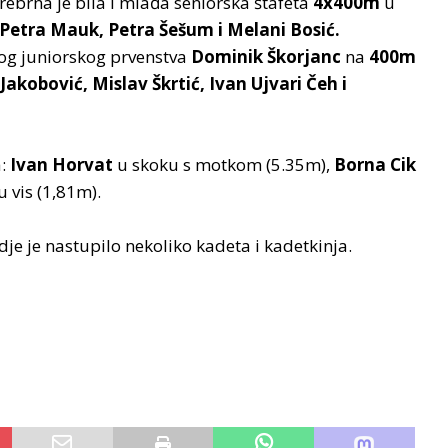
rebrna je bila i mlađa seniorska štafeta
4x400m
u
 Petra Mauk, Petra Šešum i Melani Bosić.
og juniorskog prvenstva
Dominik Škorjanc
na
400m
Jakobović, Mislav Škrtić, Ivan Ujvari Čeh i
a:
Ivan Horvat
u skoku s motkom (5.35m),
Borna Cik
 vis (1,81m).
dje je nastupilo nekoliko kadeta i kadetkinja.