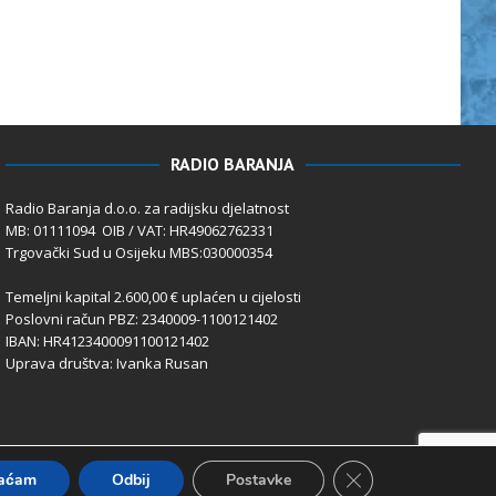
RADIO BARANJA
Radio Baranja d.o.o. za radijsku djelatnost
MB: 01111094 OIB / VAT: HR49062762331
Trgovački Sud u Osijeku MBS:030000354
Temeljni kapital 2.600,00 € uplaćen u cijelosti
Poslovni račun PBZ: 2340009-1100121402
IBAN: HR4123400091100121402
Uprava društva: Ivanka Rusan
Close GDPR Cookie 
vaćam
Odbij
Postavke