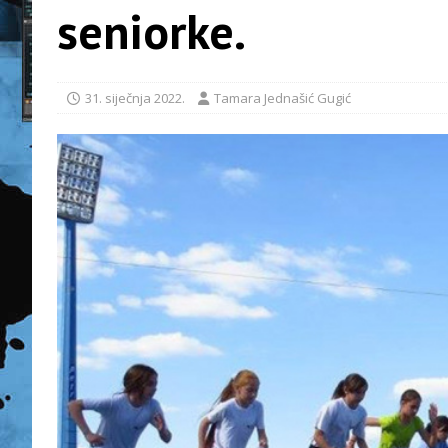
seniorke.
31. siječnja 2022.
Tamara Jednašić Gugić