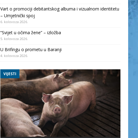
Vart o promociji debitantskog albuma i vizualnom identitetu
– Umjetnički spoj
6. kolovoza 2026.
“Svijet u očima žene” – izložba
5. kolovoza 2026.
U Brifingu o prometu u Baranji
4. kolovoza 2026.
VIJESTI