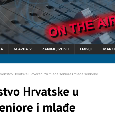
RA
GLAZBA
ZANIMLJIVOSTI
EMISIJE
MARK
venstvo Hrvatske u dvorani za mlađe seniore i mlađe seniorke.
stvo Hrvatske u
eniore i mlađe