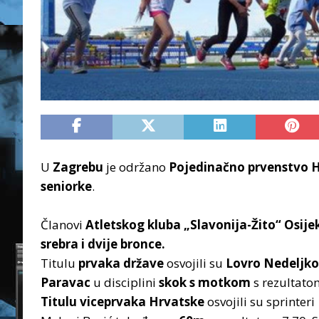
U
Zagrebu
je održano
Pojedinačno prvenstvo H
seniorke
.
Članovi
Atletskog kluba „Slavonija-Žito“
Osije
srebra i dvije bronce.
Titulu
prvaka države
osvojili su
Lovro Nedeljko
Paravac
u disciplini
skok s motkom
s rezultat
Titulu viceprvaka Hrvatske
osvojili su sprinteri