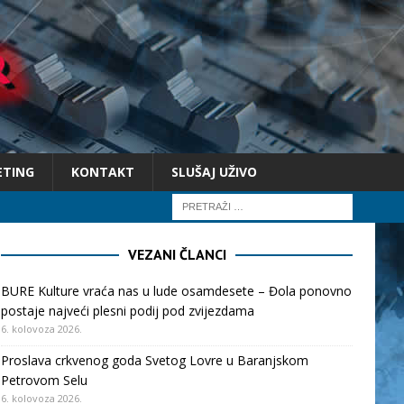
ETING
KONTAKT
SLUŠAJ UŽIVO
VEZANI ČLANCI
BURE Kulture vraća nas u lude osamdesete – Đola ponovno
postaje najveći plesni podij pod zvijezdama
6. kolovoza 2026.
Proslava crkvenog goda Svetog Lovre u Baranjskom
Petrovom Selu
6. kolovoza 2026.