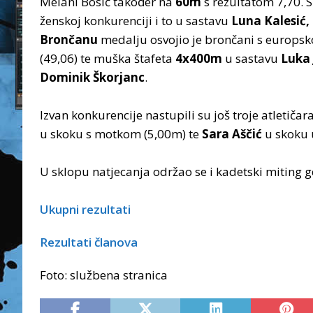
Melani Bosić također na
60m
s rezultatom 7,70. S
ženskoj konkurenciji i to u sastavu
Luna Kalesić,
Brončanu
medalju osvojio je brončani s europsk
(49,06) te muška štafeta
4x400m
u sastavu
Luka 
Dominik Škorjanc
.
Izvan konkurencije nastupili su još troje atletičar
u skoku s motkom (5,00m) te
Sara Aščić
u skoku u
U sklopu natjecanja održao se i kadetski miting g
Ukupni rezultati
Rezultati članova
Foto: službena stranica