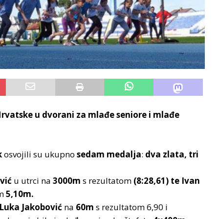
rvatske u dvorani za mlađe seniore i mlađe
k
osvojili su ukupno
sedam medalja
:
dva zlata, tri
vić
u utrci na
3000m
s rezultatom
(8:28,61) te Ivan
om
5,10m.
Luka Jakobović
na
60m
s rezultatom 6,90 i