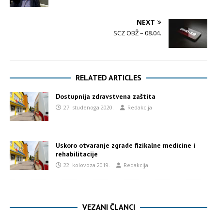
NEXT
SCZ OBŽ – 08.04.
RELATED ARTICLES
Dostupnija zdravstvena zaštita
27. studenoga 2020.
Redakcija
Uskoro otvaranje zgrade fizikalne medicine i
rehabilitacije
22. kolovoza 2019.
Redakcija
VEZANI ČLANCI