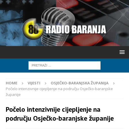
HOME
VIJESTI
OSJEČKO-BARANJSKA ŽUPANIJA
Počelo intenzivnije cijepljenje na području Osječko-baranjske
županije
Počelo intenzivnije cijepljenje na
području Osječko-baranjske županije