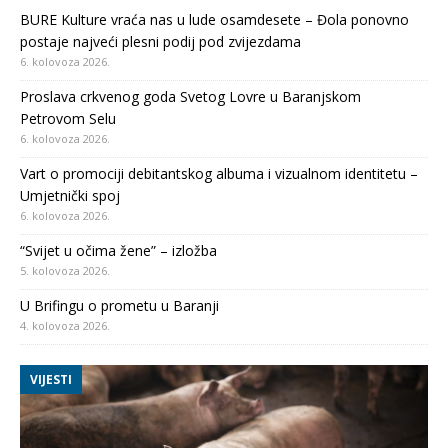
BURE Kulture vraća nas u lude osamdesete – Đola ponovno
postaje najveći plesni podij pod zvijezdama
6. kolovoza 2026.
Proslava crkvenog goda Svetog Lovre u Baranjskom
Petrovom Selu
6. kolovoza 2026.
Vart o promociji debitantskog albuma i vizualnom identitetu –
Umjetnički spoj
6. kolovoza 2026.
“Svijet u očima žene” – izložba
5. kolovoza 2026.
U Brifingu o prometu u Baranji
4. kolovoza 2026.
VIJESTI