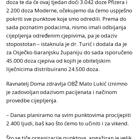
doza te da će ovaj tjedan doći 3.042 doze Pfizera i
2.200 doza Moderne, očekujemo da ćemo uspješno
pokriti sve punktove koje smo odredili. Prema do
sada poznatim podacima, nismo imali odbijanja
cijepljenja određenim cjepivima, pa je odaziv
stopostotan – istaknula je dr. Turić i dodala da je
za Osječko-baranjsku županiju do sada isporučeno
45.000 doza cjepiva od kojih je obiteljskim
liječnicima distribuirano 24.500 doza.
Ravnatelj Doma zdravlja OBŽ Mato Lukić iznimno
je zadovoljan odazivom pacijenata i načinom
provedbe cijepljenja.
– Danas planiramo na svim punktovima procijepiti
2.400 ljudi, baš kao što ćemo to učiniti i za vikend.
Što se tiče organizacije punktova, angažiran je velik