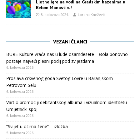
Ljetne igre na vodi na Gradskim bazenima u
Belom Manastiru!
8. kolovoza 2024.
Lorena Knežević
VEZANI ČLANCI
BURE Kulture vraća nas u lude osamdesete – Đola ponovno
postaje najveći plesni podij pod zvijezdama
6. kolovoza 2026.
Proslava crkvenog goda Svetog Lovre u Baranjskom
Petrovom Selu
6. kolovoza 2026.
Vart o promociji debitantskog albuma i vizualnom identitetu –
Umjetnički spoj
6. kolovoza 2026.
“Svijet u očima žene” – izložba
5. kolovoza 2026.