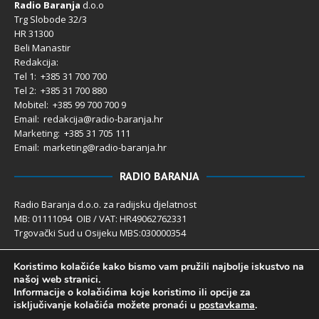
Radio Baranja
d.o.o
Trg Slobode 32/3
HR 31300
Beli Manastir
Redakcija:
Tel 1: +385 31 700 700
Tel 2: +385 31 700 880
Mobitel: +385 99 700 700 9
Email: redakcija@radio-baranja.hr
Marketing
: +385 31 705 111
Email: marketing@radio-baranja.hr
RADIO BARANJA
Radio Baranja d.o.o. za radijsku djelatnost
MB: 01111094 OIB / VAT: HR49062762331
Trgovački Sud u Osijeku MBS:030000354
Temeljni kapital 2.600,00 € uplaćen u cijelosti
Koristimo kolačiće kako bismo vam pružili najbolje iskustvo na
Poslovni račun PBZ: 2340009-1100121402
našoj web stranici.
IBAN: HR4123400091100121402
Informacije o kolačićima koje koristimo ili opcije za
Uprava društva: Ivanka Rusan
isključivanje kolačića možete pronaći u
postavkama
.