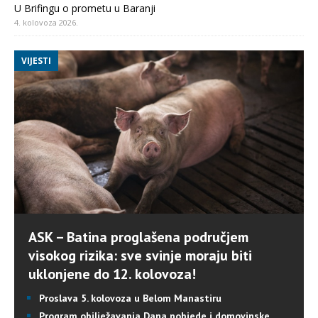
U Brifingu o prometu u Baranji
4. kolovoza 2026.
VIJESTI
ASK – Batina proglašena područjem
visokog rizika: sve svinje moraju biti
uklonjene do 12. kolovoza!
Proslava 5. kolovoza u Belom Manastiru
Program obilježavanja Dana pobjede i domovinske