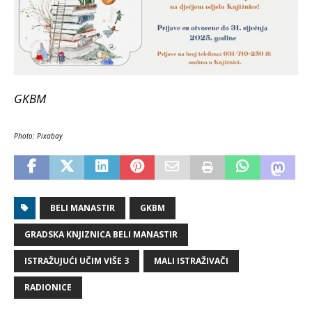
GKBM
Photo: Pixabay
BELI MANASTIR
GKBM
GRADSKA KNJIZNICA BELI MANASTIR
ISTRAŽUJUĆI UČIM VIŠE 3
MALI ISTRAŽIVAČI
RADIONICE