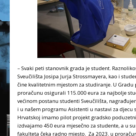
– Svaki peti stanovnik grada je student. Raznoliko
Sveučilišta Josipa Jurja Strossmayera, kao i studen
čine kvalitetnim mjestom za studiranje. U Gradu 
proračunu osigurali 115.000 eura za najbolje stu
većinom postanu studenti Sveučilišta, nagrađuje
i u našem programu Asistenti u nastavi za djecu
Hrvatskoj imamo pilot projekt gradsko poduzetničk
izdvajamo 450 eura mjesečno za studente, a u s
fakulteta čeka radno mjesto. Za 2023. u proračunu