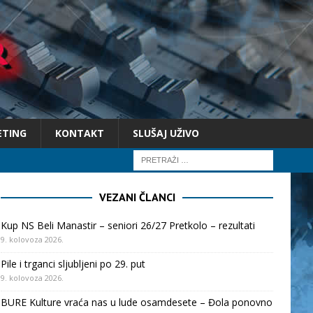
ETING
KONTAKT
SLUŠAJ UŽIVO
VEZANI ČLANCI
Kup NS Beli Manastir – seniori 26/27 Pretkolo – rezultati
9. kolovoza 2026.
Pile i trganci sljubljeni po 29. put
9. kolovoza 2026.
BURE Kulture vraća nas u lude osamdesete – Đola ponovno