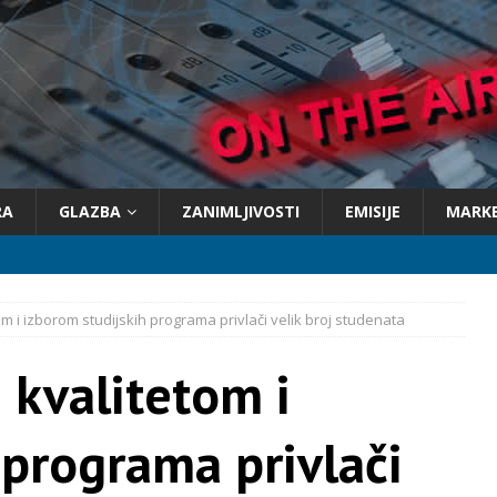
RA
GLAZBA
ZANIMLJIVOSTI
EMISIJE
MARK
om i izborom studijskih programa privlači velik broj studenata
 kvalitetom i
 programa privlači