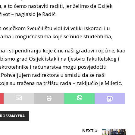
 a to ćemo nastaviti raditi, jer želimo da Osijek
život – naglasio je Radić.
sječkom Sveučilištu vidljivi veliki iskoraci i u
ikama i mogućnostima koje se nude studentima,
a i stipendiranju koje čine naši gradovi i općine, kao
ismo grad Osijek istakli na ljestvici fakultetskog i
ektrotehnike i računarstva mogu posvjedočiti
 Pohvaljujem rad rektora u smislu da se naši
 su tražena na tržištu rada – zaključio je Miletić.
STROSSMAYERA
NEXT