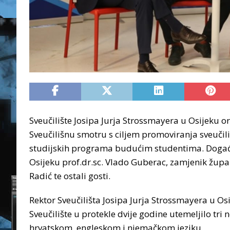
Sveučilište Josipa Jurja Strossmayera u Osijeku or
Sveučilišnu smotru s ciljem promoviranja sveučili
studijskih programa budućim studentima. Događaju
Osijeku prof.dr.sc. Vlado Guberac, zamjenik župa
Radić te ostali gosti.
Rektor Sveučilišta Josipa Jurja Strossmayera u Os
Sveučilište u protekle dvije godine utemeljilo tri
hrvatskom, engleskom i njemačkom jeziku.