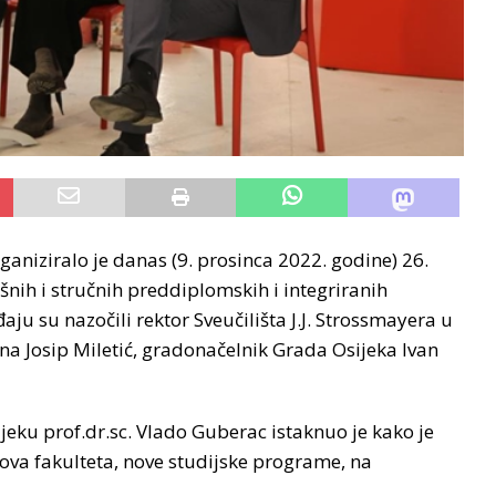
ganiziralo je danas (9. prosinca 2022. godine) 26.
šnih i stručnih preddiplomskih i integriranih
 su nazočili rektor Sveučilišta J.J. Strossmayera u
na Josip Miletić, gradonačelnik Grada Osijeka Ivan
ijeku prof.dr.sc. Vlado Guberac istaknuo je kako je
 nova fakulteta, nove studijske programe, na