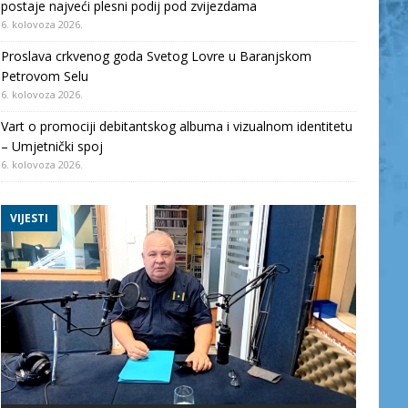
postaje najveći plesni podij pod zvijezdama
6. kolovoza 2026.
Proslava crkvenog goda Svetog Lovre u Baranjskom
Petrovom Selu
6. kolovoza 2026.
Vart o promociji debitantskog albuma i vizualnom identitetu
– Umjetnički spoj
6. kolovoza 2026.
VIJESTI