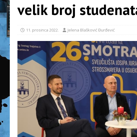
velik broj studenat
11. prosinca 2022.
Jelena Blašković Đurđević