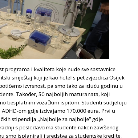
st programa i kvaliteta koje nude sve sastavnice
tski smještaj koji je kao hotel s pet zvjezdica Osijek
potičemo izvrsnost, pa smo tako za iduću godinu u
dente. Također, 50 najboljih maturanata, koji
mo besplatnim vozačkim ispitom. Studenti sudjeluju
 s ADHD-om gdje izdvajamo 170.000 eura. Prvi u
ih stipendija ,,Najbolje za najbolje” gdje
uradnji s poslodavcima studente nakon završenog
 smo isplanirali i sredstva za studentske kredite,