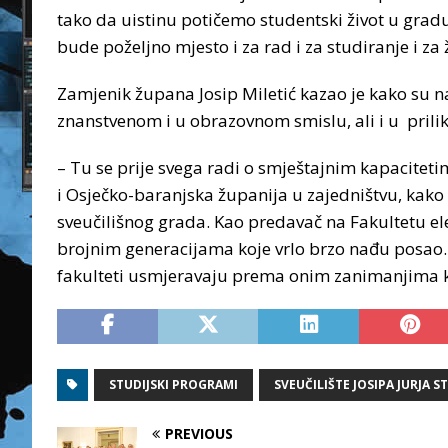
tako da uistinu potičemo studentski život u gradu,
bude poželjno mjesto i za rad i za studiranje i za 
Zamjenik župana Josip Miletić kazao je kako su na o
znanstvenom i u obrazovnom smislu, ali i u pril
– Tu se prije svega radi o smještajnim kapacitetim
i Osječko-baranjska županija u zajedništvu, kako b
sveučilišnog grada. Kao predavač na Fakultetu el
brojnim generacijama koje vrlo brzo nađu posao.
fakulteti usmjeravaju prema onim zanimanjima koja
STUDIJSKI PROGRAMI
SVEUČILIŠTE JOSIPA JURJA 
PREVIOUS