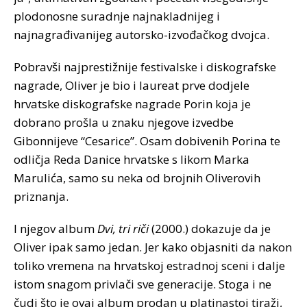
plodonosne suradnje najnakladnijeg i
najnagrađivanijeg autorsko-izvođačkog dvojca.
Pobravši najprestižnije festivalske i diskografske
nagrade, Oliver je bio i laureat prve dodjele
hrvatske diskografske nagrade Porin koja je
dobrano prošla u znaku njegove izvedbe
Gibonnijeve “Cesarice”. Osam dobivenih Porina te
odličja Reda Danice hrvatske s likom Marka
Marulića, samo su neka od brojnih Oliverovih
priznanja.
I njegov album
Dvi, tri riči
(2000.) dokazuje da je
Oliver ipak samo jedan. Jer kako objasniti da nakon
toliko vremena na hrvatskoj estradnoj sceni i dalje
istom snagom privlači sve generacije. Stoga i ne
čudi što je ovaj album prodan u platinastoj tiraži,