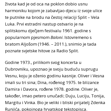
života kad je od oca na poklon dobio usnu
harmoniku kojom je zabavljao djecu iz svoje ulice
te putnike na brodu na čestoj relaciji Split – Vela
Luka. Prvi estradni nastup ostvario je na
splitskomu dječjem festivalu 1961. godine s
popularnom pjesmom
Baloni
. Istovremeno s
bratom Aljošom (1946. – 2011.), snimio je tada
poznate svjetske hitove za Radio Split.
Godine 1973., prilikom svog koncerta u
Dubrovniku, upoznao je svoju buduću suprugu
Vesnu, koju je oženio godinu kasnije. Oliver i Vesna
imali su tri sina; Dina, rođenog 1975. te blizance
Damira i Davora, rođene 1978. godine. Oliver je,
također, imao petero unučadi; Duju, Luciju, Tonija,
Margitu i Vinka. Bio je veliki i bliski prijatelj Zdenka
Runjića, pokojnoga hrvatskog tekstopisca.