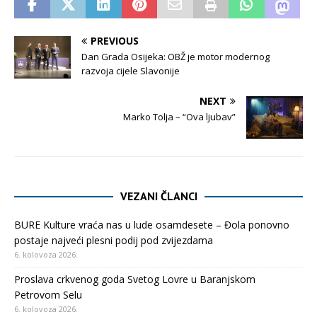
PREVIOUS
Dan Grada Osijeka: OBŽ je motor modernog
razvoja cijele Slavonije
NEXT
Marko Tolja – “Ova ljubav”
VEZANI ČLANCI
BURE Kulture vraća nas u lude osamdesete – Đola ponovno
postaje najveći plesni podij pod zvijezdama
6. kolovoza 2026.
Proslava crkvenog goda Svetog Lovre u Baranjskom
Petrovom Selu
6. kolovoza 2026.