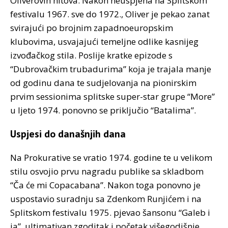
Oliverovih hitova. Nakon neuspjeha na Splitskom
festivalu 1967. sve do 1972., Oliver je pekao zanat
svirajući po brojnim zapadnoeuropskim
klubovima, usvajajući temeljne odlike kasnijeg
izvođačkog stila. Poslije kratke epizode s
“Dubrovačkim trubadurima” koja je trajala manje
od godinu dana te sudjelovanja na pionirskim
prvim sessionima splitske super-star grupe “More”
u ljeto 1974. ponovno se priključio “Batalima”.
Uspjesi do današnjih dana
Na Prokurative se vratio 1974. godine te u velikom
stilu osvojio prvu nagradu publike sa skladbom
“Ča će mi Copacabana”. Nakon toga ponovno je
uspostavio suradnju sa Zdenkom Runjićem i na
Splitskom festivalu 1975. pjevao šansonu “Galeb i
ja”, ultimativan zgoditak i početak višegodišnje