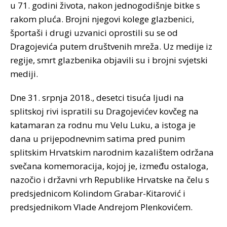
u 71. godini života, nakon jednogodišnje bitke s
rakom pluća. Brojni njegovi kolege glazbenici,
športaši i drugi uzvanici oprostili su se od
Dragojevića putem društvenih mreža. Uz medije iz
regije, smrt glazbenika objavili su i brojni svjetski
mediji.
Dne 31. srpnja 2018., desetci tisuća ljudi na
splitskoj rivi ispratili su Dragojevićev kovčeg na
katamaran za rodnu mu Velu Luku, a istoga je
dana u prijepodnevnim satima pred punim
splitskim Hrvatskim narodnim kazalištem održana
svečana komemoracija, kojoj je, između ostaloga,
nazočio i državni vrh Republike Hrvatske na čelu s
predsjednicom Kolindom Grabar-Kitarović i
predsjednikom Vlade Andrejom Plenkovićem.