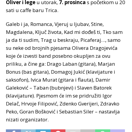
Oliver i lege
u utorak,
7. prosinca
s početkom u 20
sati u caffe baru Trica.
Galeb i ja, Romanca, Vjeruj u ljubav, Stine,
Magdalena, Ključ života, Kad mi dođeš ti, Tko sam
ja da ti sudim, Trag u beskraju, Picaferaj…, samo
su neke od brojnih pjesama Olivera Dragojevića
koje će izvesti band posebno okupljen za ovu
priliku, a čine ga: Drago Laban (gitara), Marjan
Bonus (bas gitara), Domagoj Jukić (klavijature i
saksofon), Ivica Murat (gitara i flauta), Damir
Galeković – Taban (bubnjevi) i Slaven Batorek
(klavijature). Pjesmom će im se pridružiti Igor
Delač, Hrvoje Filipović, Zdenko Gverijeri, Zdravko
Peko, Goran Bošković i Sebastian Siler – nastavlja
nizati organizator.