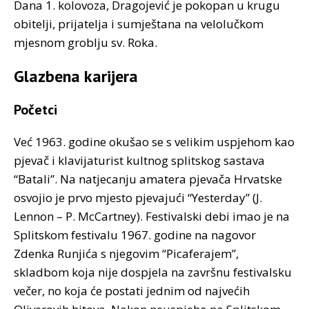
Dana 1. kolovoza, Dragojević je pokopan u krugu
obitelji, prijatelja i sumještana na velolučkom
mjesnom groblju sv. Roka.
Glazbena karijera
Početci
Već 1963. godine okušao se s velikim uspjehom kao
pjevač i klavijaturist kultnog splitskog sastava
“Batali”. Na natjecanju amatera pjevača Hrvatske
osvojio je prvo mjesto pjevajući “Yesterday” (J.
Lennon – P. McCartney). Festivalski debi imao je na
Splitskom festivalu 1967. godine na nagovor
Zdenka Runjića s njegovim “Picaferajem”,
skladbom koja nije dospjela na završnu festivalsku
večer, no koja će postati jednim od najvećih