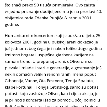
što znači preko 50 tisuća primjeraka. Ovo zaista
vrijedno priznanje dodijeljeno mu je na proslavi 40.
obljetnice rada Zdenka Runjića 8. srpnja 2001.
godine.
Humanitarnim koncertom koji je održao u ljeto, 25.
kolovoza 2001. godine u pulskoj areni dokazao je
još jednom zbog čega je i nakon toliko dugo godina
iznimno bogate i uspješne glazbene karijere na
samom tronu. U prepunoj areni, s Oliverom su
pjevale i mlade i starije generacije, a gostovanje još
nekih domaćih velikih renomiranih imena poput
Gibonnija, Vanne, Ota Pestnera, Tedija Spalata,
klape Fortunal i Tonyja Cetinskog, samo su dokaz
počasti koju zaslužuje Oliver, kao i cijela akcija, jer
je prihod s koncerta išao za pomoć Općoj bolnici u
Puli. Audio zapis tog koncerta objavljen je krajem