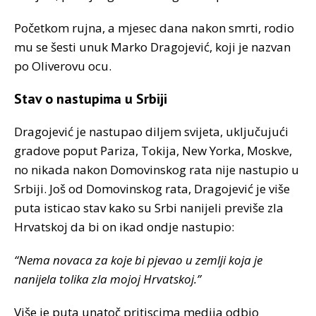
Početkom rujna, a mjesec dana nakon smrti, rodio
mu se šesti unuk Marko Dragojević, koji je nazvan
po Oliverovu ocu.
Stav o nastupima u Srbiji
Dragojević je nastupao diljem svijeta, uključujući
gradove poput Pariza, Tokija, New Yorka, Moskve,
no nikada nakon Domovinskog rata nije nastupio u
Srbiji. Još od Domovinskog rata, Dragojević je više
puta isticao stav kako su Srbi nanijeli previše zla
Hrvatskoj da bi on ikad ondje nastupio:
“Nema novaca za koje bi pjevao u zemlji koja je
nanijela tolika zla mojoj Hrvatskoj.”
Više je puta unatoč pritiscima medija odbio