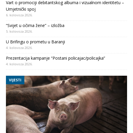
Vart o promociji debitantskog albuma i vizualnom identitetu –
Umjetnički spoj
6. kolovoza 2026.
“Svijet u očima žene” – izložba
5. kolovoza 2026.
U Brifingu o prometu u Baranji
4. kolovoza 2026.
Prezentacija kampanje “Postani policajac/policajka”
4. kolovoza 2026.
VIJESTI