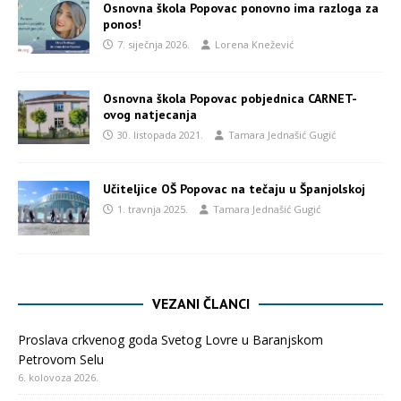
Osnovna škola Popovac ponovno ima razloga za
ponos!
7. siječnja 2026.
Lorena Knežević
Osnovna škola Popovac pobjednica CARNET-
ovog natjecanja
30. listopada 2021.
Tamara Jednašić Gugić
Učiteljice OŠ Popovac na tečaju u Španjolskoj
1. travnja 2025.
Tamara Jednašić Gugić
VEZANI ČLANCI
Proslava crkvenog goda Svetog Lovre u Baranjskom
Petrovom Selu
6. kolovoza 2026.