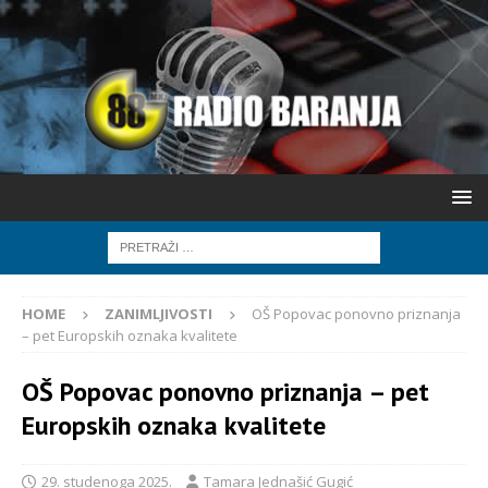
HOME
ZANIMLJIVOSTI
OŠ Popovac ponovno priznanja
– pet Europskih oznaka kvalitete
OŠ Popovac ponovno priznanja – pet
Europskih oznaka kvalitete
29. studenoga 2025.
Tamara Jednašić Gugić