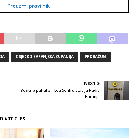
Preuzmi pravilnik
DA
OSJECKO BARANJSKA ZUPANIJA
PRORAČUN
NEXT
i
Božićne pahulje – Lea Šenk u studiju Radio
Baranje
D ARTICLES