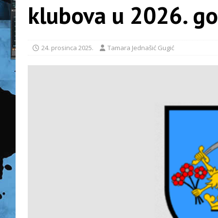
klubova u 2026. go
24. prosinca 2025.
Tamara Jednašić Gugić