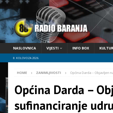
NASLOVNICA
VIJESTI
INFO BOX
KULTU
8. KOLOVOZA 2026.
HOME
ZANIMLJIVOSTI
Općina Darda – Objavljen na
Općina Darda – Obj
sufinanciranje udru