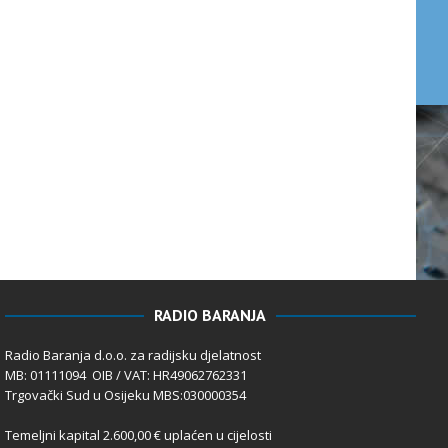
RADIO BARANJA
Radio Baranja d.o.o. za radijsku djelatnost
MB: 01111094 OIB / VAT: HR49062762331
Trgovački Sud u Osijeku MBS:030000354
Temeljni kapital 2.600,00 € uplaćen u cijelosti