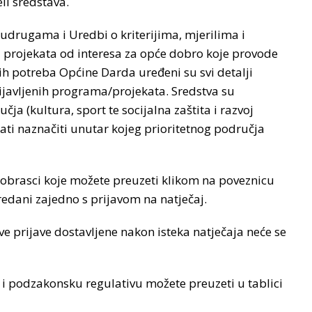
li sredstava.
udrugama i Uredbi o kriterijima, mjerilima i
 projekata od interesa za opće dobro koje provode
nih potreba Općine Darda uređeni su svi detalji
ijavljenih programa/projekata. Sredstva su
čja (kultura, sport te socijalna zaštita i razvoj
ati naznačiti unutar kojeg prioritetnog područja
vo obrasci koje možete preuzeti klikom na poveznicu
predani zajedno s prijavom na natječaj.
Sve prijave dostavljene nakon isteka natječaja neće se
 i podzakonsku regulativu možete preuzeti u tablici