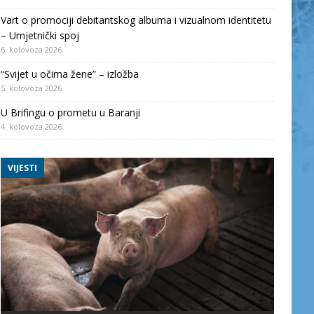
Vart o promociji debitantskog albuma i vizualnom identitetu
– Umjetnički spoj
6. kolovoza 2026.
“Svijet u očima žene” – izložba
5. kolovoza 2026.
U Brifingu o prometu u Baranji
4. kolovoza 2026.
VIJESTI