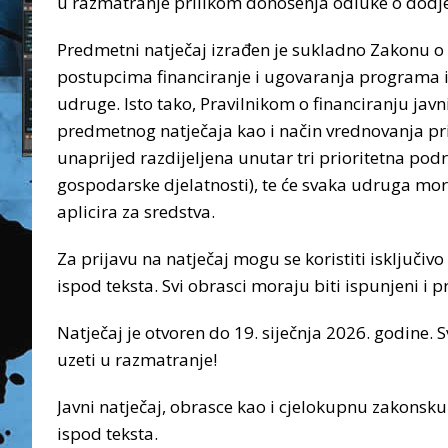
u razmatranje prilikom donošenja odluke o dodje
Predmetni natječaj izrađen je sukladno Zakonu o 
postupcima financiranje i ugovaranja programa i
udruge. Isto tako, Pravilnikom o financiranju jav
predmetnog natječaja kao i način vrednovanja pr
unaprijed razdijeljena unutar tri prioritetna podru
gospodarske djelatnosti), te će svaka udruga mor
aplicira za sredstva.
Za prijavu na natječaj mogu se koristiti isključi
ispod teksta. Svi obrasci moraju biti ispunjeni i 
Natječaj je otvoren do 19. siječnja 2026. godine. 
uzeti u razmatranje!
Javni natječaj, obrasce kao i cjelokupnu zakonsku
ispod teksta.