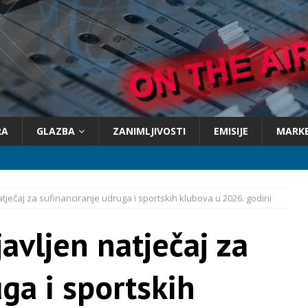
RA
GLAZBA
ZANIMLJIVOSTI
EMISIJE
MARK
tječaj za sufinanciranje udruga i sportskih klubova u 2026. godini
avljen natječaj za
ga i sportskih