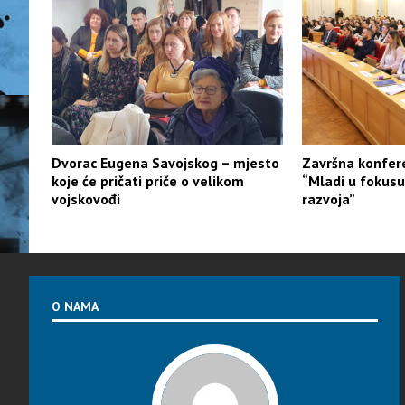
Dvorac Eugena Savojskog – mjesto
Završna konfere
koje će pričati priče o velikom
“Mladi u fokus
vojskovođi
razvoja”
O NAMA