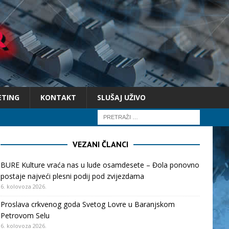
ETING
KONTAKT
SLUŠAJ UŽIVO
VEZANI ČLANCI
BURE Kulture vraća nas u lude osamdesete – Đola ponovno
postaje najveći plesni podij pod zvijezdama
6. kolovoza 2026.
Proslava crkvenog goda Svetog Lovre u Baranjskom
Petrovom Selu
6. kolovoza 2026.