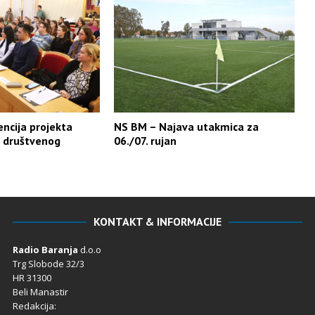
ncija projekta
NS BM – Najava utakmica za
u društvenog
06./07. rujan
KONTAKT & INFORMACIJE
Radio Baranja
d.o.o
Trg Slobode 32/3
HR 31300
Beli Manastir
Redakcija: