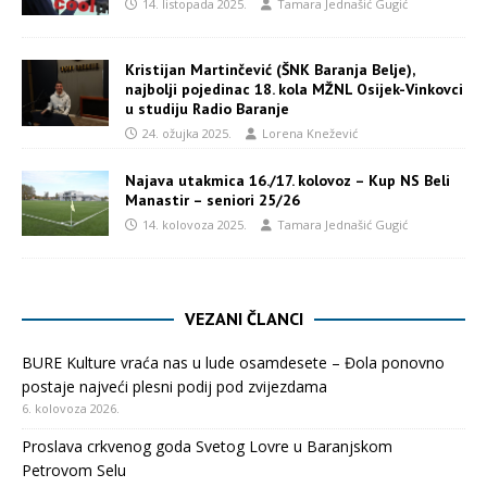
14. listopada 2025.
Tamara Jednašić Gugić
Kristijan Martinčević (ŠNK Baranja Belje),
najbolji pojedinac 18. kola MŽNL Osijek-Vinkovci
u studiju Radio Baranje
24. ožujka 2025.
Lorena Knežević
Najava utakmica 16./17. kolovoz – Kup NS Beli
Manastir – seniori 25/26
14. kolovoza 2025.
Tamara Jednašić Gugić
VEZANI ČLANCI
BURE Kulture vraća nas u lude osamdesete – Đola ponovno
postaje najveći plesni podij pod zvijezdama
6. kolovoza 2026.
Proslava crkvenog goda Svetog Lovre u Baranjskom
Petrovom Selu