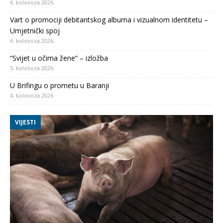
6. kolovoza 2026.
Vart o promociji debitantskog albuma i vizualnom identitetu –
Umjetnički spoj
6. kolovoza 2026.
“Svijet u očima žene” – izložba
5. kolovoza 2026.
U Brifingu o prometu u Baranji
4. kolovoza 2026.
VIJESTI