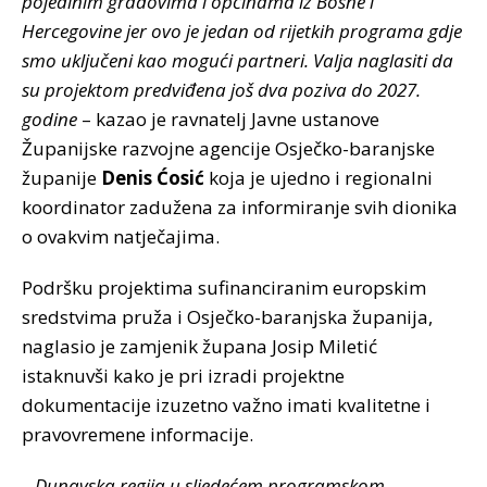
pojedinim gradovima i općinama iz Bosne i
Hercegovine jer ovo je jedan od rijetkih programa gdje
smo uključeni kao mogući partneri. Valja naglasiti da
su projektom predviđena još dva poziva do 2027.
godine
– kazao je ravnatelj Javne ustanove
Županijske razvojne agencije Osječko-baranjske
županije
Denis Ćosić
koja je ujedno i regionalni
koordinator zadužena za informiranje svih dionika
o ovakvim natječajima.
Podršku projektima sufinanciranim europskim
sredstvima pruža i Osječko-baranjska županija,
naglasio je zamjenik župana Josip Miletić
istaknuvši kako je pri izradi projektne
dokumentacije izuzetno važno imati kvalitetne i
pravovremene informacije.
– Dunavska regija u sljedećem programskom