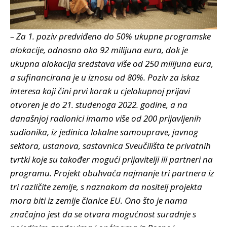
– Za 1. poziv predviđeno do 50% ukupne programske
alokacije, odnosno oko 92 milijuna eura, dok je
ukupna alokacija sredstava više od 250 milijuna eura,
a sufinancirana je u iznosu od 80%. Poziv za iskaz
interesa koji čini prvi korak u cjelokupnoj prijavi
otvoren je do 21. studenoga 2022. godine, a na
današnjoj radionici imamo više od 200 prijavljenih
sudionika, iz jedinica lokalne samouprave, javnog
sektora, ustanova, sastavnica Sveučilišta te privatnih
tvrtki koje su također mogući prijavitelji ili partneri na
programu. Projekt obuhvaća najmanje tri partnera iz
tri različite zemlje, s naznakom da nositelj projekta
mora biti iz zemlje članice EU. Ono što je nama
značajno jest da se otvara mogućnost suradnje s