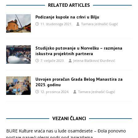
RELATED ARTICLES
Podizanje kupole na crkvi u Bilju
11. studenoga 2021.
Tamara Jednašić Gugić
Studijsko putovanje u Norvešku – razmjena
iskustva projektnih partnera
7. veljače 2023.
Jelena Blašković Đurđević
Usvojen proračun Grada Belog Manastira za
2025. godinu
12. prosinca 2024.
Tamara Jednašić Gugić
VEZANI ČLANCI
BURE Kulture vraća nas u lude osamdesete – Đola ponovno
postaje najveći plesni podij pod zvijezdama