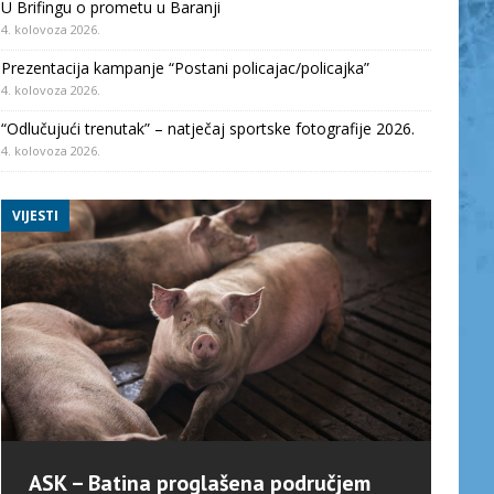
U Brifingu o prometu u Baranji
4. kolovoza 2026.
Prezentacija kampanje “Postani policajac/policajka”
4. kolovoza 2026.
“Odlučujući trenutak” – natječaj sportske fotografije 2026.
4. kolovoza 2026.
VIJESTI
ASK – Batina proglašena područjem