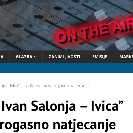
RA
GLAZBA
ZANIMLJIVOSTI
EMISIJE
MARK
nja – Ivica” – tradicionalno vatrogasno natjecanje
Ivan Salonja – Ivica”
trogasno natjecanje