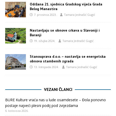
Održana 21. sjednica Gradskog vijeća Grada
Belog Manastira
7. prosinca 2023.
Tamara Jednašić Gugić
Nastavljaju se obnove crkava u Slavoniji i
Baranji
19. ožujka 2024.
Tamara Jednašić Gugić
Stanouprava d.o.o. – nastavlja se energetska
obnova stambenih zgrada
13. listopada 2024.
Tamara Jednašić Gugić
VEZANI ČLANCI
BURE Kulture vraća nas u lude osamdesete – Đola ponovno
postaje najveći plesni podij pod zvijezdama
6. kolovoza 2026.