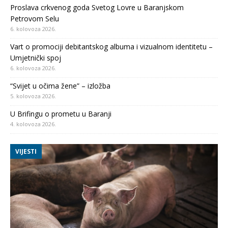
Proslava crkvenog goda Svetog Lovre u Baranjskom
Petrovom Selu
6. kolovoza 2026.
Vart o promociji debitantskog albuma i vizualnom identitetu –
Umjetnički spoj
6. kolovoza 2026.
“Svijet u očima žene” – izložba
5. kolovoza 2026.
U Brifingu o prometu u Baranji
4. kolovoza 2026.
VIJESTI