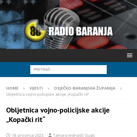
HOME
VIJESTI
OSJEČKO-BARANJSKA ŽUPANIJA
Obljetnica vojno-policijske akcije „Kopački rit“
Obljetnica vojno-policijske akcije
„Kopački rit“
18. prosinca 2023.
Tamara Jednašić Gugić