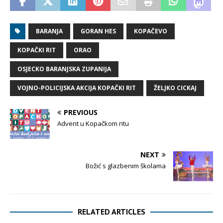
BARANJA
GORAN HES
KOPAČEVO
KOPAČKI RIT
ORAO
OSJECKO BARANJSKA ZUPANIJA
VOJNO-POLICIJSKA AKCIJA KOPAČKI RIT
ŽELJKO CICKAJ
PREVIOUS
Advent u Kopačkom ritu
NEXT
Božić s glazbenim školama
RELATED ARTICLES