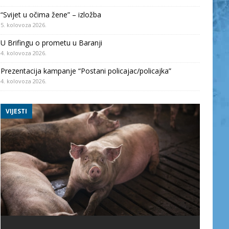
“Svijet u očima žene” – izložba
5. kolovoza 2026.
U Brifingu o prometu u Baranji
4. kolovoza 2026.
Prezentacija kampanje “Postani policajac/policajka”
4. kolovoza 2026.
VIJESTI