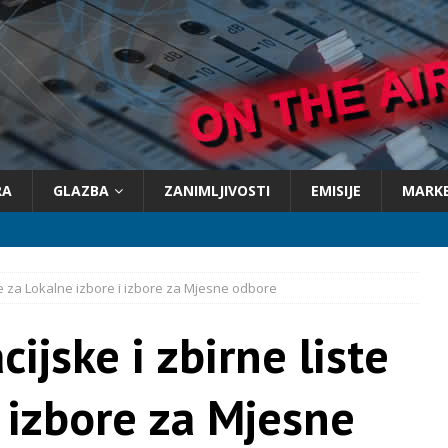
RA
GLAZBA
ZANIMLJIVOSTI
EMISIJE
MARK
te za Lokalne izbore i izbore za Mjesne odbore
ijske i zbirne liste
i izbore za Mjesne