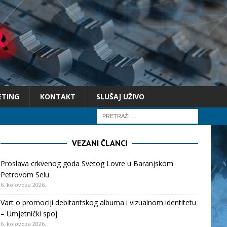
ETING
KONTAKT
SLUŠAJ UŽIVO
VEZANI ČLANCI
Proslava crkvenog goda Svetog Lovre u Baranjskom
Petrovom Selu
6. kolovoza 2026.
Vart o promociji debitantskog albuma i vizualnom identitetu
– Umjetnički spoj
6. kolovoza 2026.