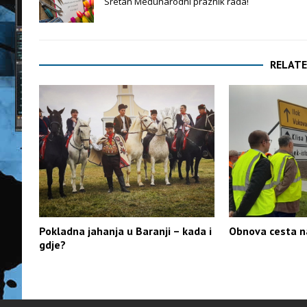
Sretan Međunarodni praznik rada!
RELATE
Pokladna jahanja u Baranji – kada i
Obnova cesta n
gdje?