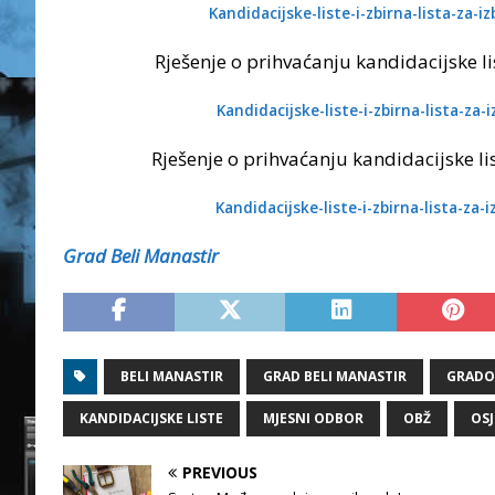
Kandidacijske-liste-i-zbirna-lista-za-
Rješenje o prihvaćanju kandidacijske li
Kandidacijske-liste-i-zbirna-lista-z
Rješenje o prihvaćanju kandidacijske li
Kandidacijske-liste-i-zbirna-lista-z
Grad Beli Manastir
BELI MANASTIR
GRAD BELI MANASTIR
GRADO
KANDIDACIJSKE LISTE
MJESNI ODBOR
OBŽ
OSJ
PREVIOUS