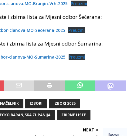
izbor-clanova-MO-Branjin-Vrh-2025
Preuzmi
ste i zbirna lista za Mjesni odbor Šećerana:
a-izbor-clanova-MO-Secerana-2025
Preuzmi
ste i zbirna lista za Mjesni odbor Šumarina:
a-izbor-clanova-MO-Sumarina-2025
Preuzmi
NAČELNIK
IZBORI
IZBORI 2025
ECKO BARANJSKA ZUPANIJA
ZBIRNE LISTE
NEXT