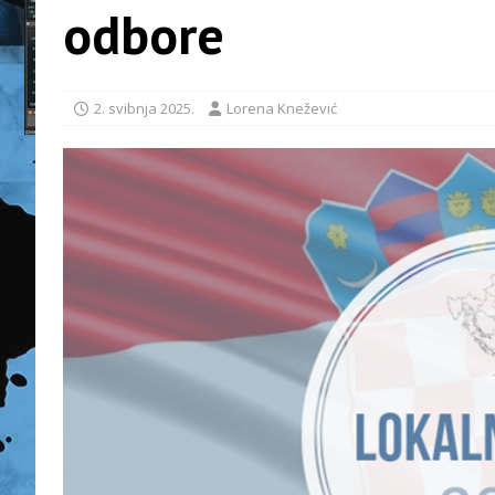
odbore
2. svibnja 2025.
Lorena Knežević