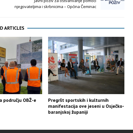
Javni poziv za ostvarivanje pomoći
njegovateljima i skrbnicima – Općina Čeminac
D ARTICLES
a području OBŽ-e
Pregršt sportskih i kulturnih
manifestacija ove jeseni u Osječko-
baranjskoj županiji