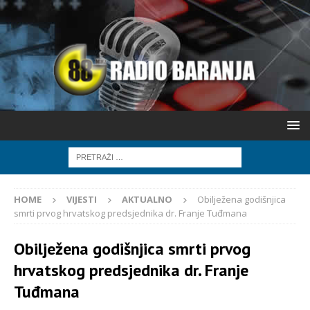
HOME
VIJESTI
AKTUALNO
Obilježena godišnjica
smrti prvog hrvatskog predsjednika dr. Franje Tuđmana
Obilježena godišnjica smrti prvog
hrvatskog predsjednika dr. Franje
Tuđmana