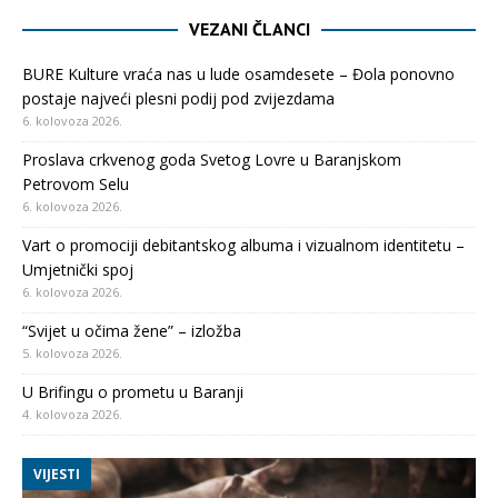
VEZANI ČLANCI
BURE Kulture vraća nas u lude osamdesete – Đola ponovno
postaje najveći plesni podij pod zvijezdama
6. kolovoza 2026.
Proslava crkvenog goda Svetog Lovre u Baranjskom
Petrovom Selu
6. kolovoza 2026.
Vart o promociji debitantskog albuma i vizualnom identitetu –
Umjetnički spoj
6. kolovoza 2026.
“Svijet u očima žene” – izložba
5. kolovoza 2026.
U Brifingu o prometu u Baranji
4. kolovoza 2026.
VIJESTI