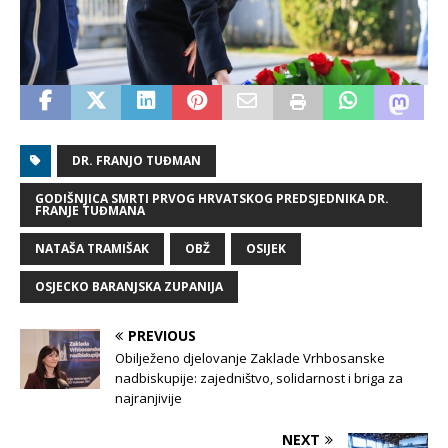
DR. FRANJO TUĐMAN
GODIŠNJICA SMRTI PRVOG HRVATSKOG PREDSJEDNIKA DR.
FRANJE TUĐMANA
NATAŠA TRAMIŠAK
OBŽ
OSIJEK
OSJECKO BARANJSKA ZUPANIJA
PREVIOUS
Obilježeno djelovanje Zaklade Vrhbosanske
nadbiskupije: zajedništvo, solidarnost i briga za
najranjivije
NEXT