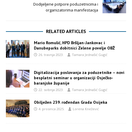
Dodijeljene potpore poduzetnicima i
organizatorima manifestacija
RELATED ARTICLES
Mario Romulić, HPD Bršljan-Jankovac i
Danubeparks dobitnici Zelene povelje OBŽ
26. travnja 2023.
Tamara Jednašić Gugić
Digitalizacija poslovanja za poduzetnike – novi
besplatni seminar u organizaciji Osječko-
baranjske županije
22. svibnja 2023.
Tamara Jednašić Gugić
Obilježen 239. rođendan Grada Osijeka
4. prosinca 2025.
Lorena Knežević